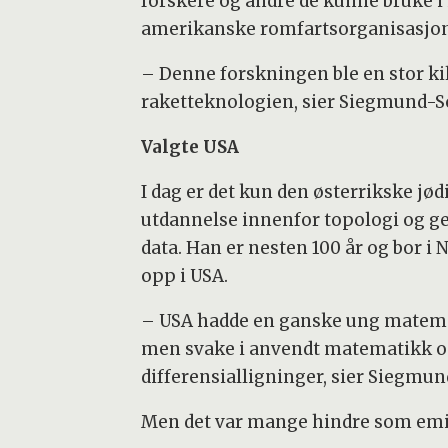
forskere og andre de kunne bruke i
amerikanske romfartsorganisasjon
– Denne forskningen ble en stor ki
raketteknologien, sier Siegmund-S
Valgte USA
I dag er det kun den østerrikske jø
utdannelse innenfor topologi og g
data. Han er nesten 100 år og bor i
opp i USA.
– USA hadde en ganske ung matemati
men svake i anvendt matematikk o
differensialligninger, sier Siegmun
Men det var mange hindre som emi