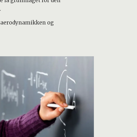
e la grunnlaget for den
.
 i aerodynamikken og