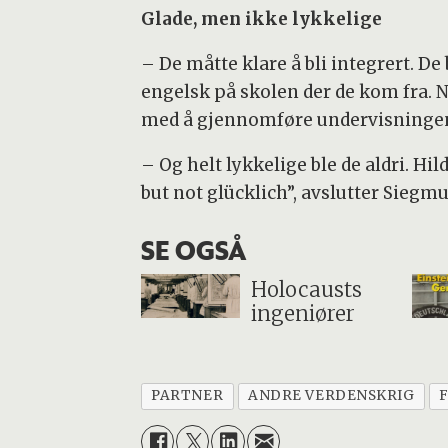
Glade, men ikke lykkelige
– De måtte klare å bli integrert. De
engelsk på skolen der de kom fra. 
med å gjennomføre undervisningen o
– Og helt lykkelige ble de aldri. Hil
but not glücklich”, avslutter Siegm
SE OGSÅ
Holocausts
ingeniører
PARTNER
ANDRE VERDENSKRIG