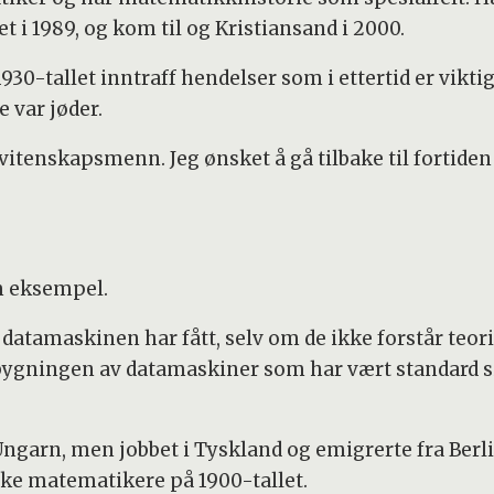
 i 1989, og kom til og Kristiansand i 2000.
930-tallet inntraff hendelser som i ettertid er vikti
 var jøder.
tenskapsmenn. Jeg ønsket å gå tilbake til fortiden f
 eksempel.
e datamaskinen har fått, selv om de ikke forstår te
ygningen av datamaskiner som har vært standard si
arn, men jobbet i Tyskland og emigrerte fra Berlin i
ike matematikere på 1900-tallet.