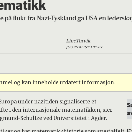
ematikk
på flukt fra Nazi-Tyskland ga USA en lederskap
Line
Torvik
JOURNALIST I TEFT
ammel og kan inneholde utdatert informasjon.
uropa under nazitiden signaliserte et
S
kifte i den internasjonale matematikken, sier
a
mund-Schultze ved Universitetet i Agder.
ker og har matematikkhistorie som spesialfelt. Han 