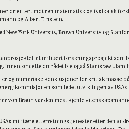
 mer orientert mot ren matematisk og fysikalsk fors
mann og Albert Einstein.
ved New York University, Brown University og Stanfor
nprosjektet, et militært forskningsprosjekt som ble
 Innenfor dette området ble også Stanisław Ulam fr
er og numeriske konklusjoner for kritisk masse p
nergikommisjonen som ledet utviklingen av USAs
her von Braun var den mest kjente vitenskapsmann
 USAs militære etterretningstjenester etter den and