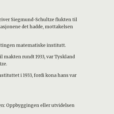
iver Siegmund-Schultze flukten til
ikasjonene det hadde, mottakelsen
ttingen matematiske institutt.
l makten rundt 1933, var Tyskland
tze.
stituttet i 1933, fordi kona hans var
en: Oppbyggingen eller utvidelsen