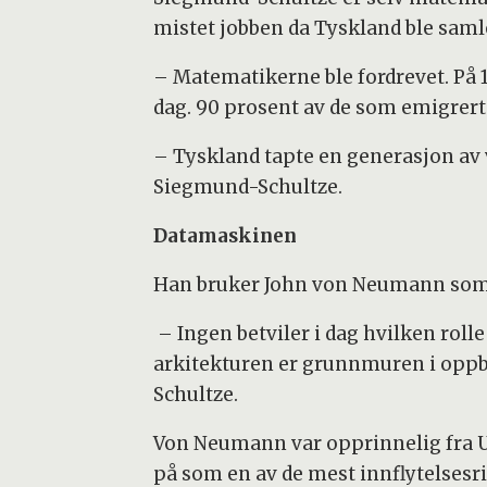
mistet jobben da Tyskland ble samlet
– Matematikerne ble fordrevet. På 1
dag. 90 prosent av de som emigrerte
– Tyskland tapte en generasjon av vi
Siegmund-Schultze.
Datamaskinen
Han bruker John von Neumann som
– Ingen betviler i dag hvilken roll
arkitekturen er grunnmuren i oppb
Schultze.
Von Neumann var opprinnelig fra Ung
på som en av de mest innflytelsesr