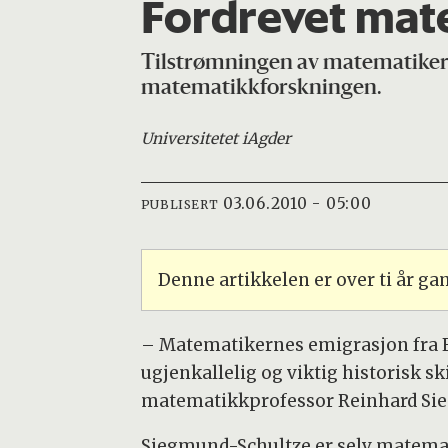
Fordrevet mat
Tilstrømningen av matematikere 
matematikkforskningen.
Universitetet i
Agder
03.06.2010 - 05:00
PUBLISERT
Denne artikkelen er over ti år g
– Matematikernes emigrasjon fra E
ugjenkallelig og viktig historisk s
matematikkprofessor Reinhard Sieg
Siegmund-Schultze er selv matemati