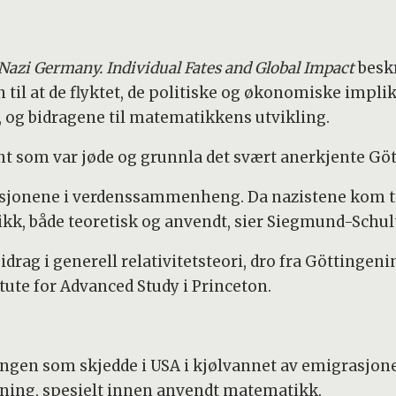
azi Germany. Individual Fates and Global Impact
beskr
til at de flyktet, de politiske og økonomiske impl
l, og bidragene til matematikkens utvikling.
nt som var jøde og grunnla det svært anerkjente Gö
tusjonene i verdenssammenheng. Da nazistene kom ti
kk, både teoretisk og anvendt, sier Siegmund-Schul
drag i generell relativitetsteori, dro fra Göttingenin
itute for Advanced Study i Princeton.
ingen som skjedde i USA i kjølvannet av emigrasjon
kning, spesielt innen anvendt matematikk.