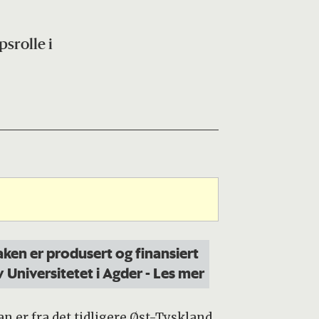
srolle i
aken er produsert og finansiert
v Universitetet i Agder
- Les mer
er fra det tidligere Øst-Tyskland,