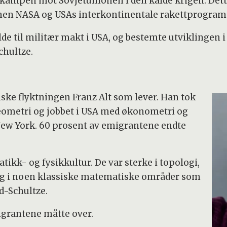
 kampen mot Sovjetunionen i den kalde krigen. Dett
en NASA og USAs interkontinentale rakettprogram
lde til militær makt i USA, og bestemte utviklingen
chultze.
diske flyktningen Franz Alt som lever. Han tok
eometri og jobbet i USA med økonometri og
 New York. 60 prosent av emigrantene endte
kk- og fysikkultur. De var sterke i topologi,
g i noen klassiske matematiske områder som
d-Schultze.
grantene måtte over.