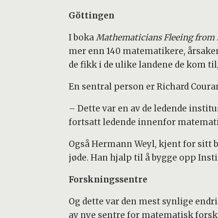
Göttingen
I boka
Mathematicians Fleeing from N
mer enn 140 matematikere, årsaken 
de fikk i de ulike landene de kom ti
En sentral person er Richard Coura
– Dette var en av de ledende insti
fortsatt ledende innenfor matemati
Også Hermann Weyl, kjent for sitt bi
jøde. Han hjalp til å bygge opp Inst
Forskningssentre
Og dette var den mest synlige endr
av nye sentre for matematisk fors