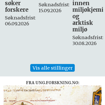
innen
søker
Søknadsfrist:
miljøkjemi
nyhetsjour
15.09.2026
og
– fast
:
arktisk
Søknadsfrist:
miljø
16. august.
Søknadsfrist:
30.08.2026
Vis alle stillinger
FRA UNG.FORSKNING.NO: