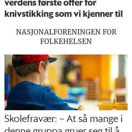
verdens første offer for
knivstikking som vi kjenner til
NASJONALFORENINGEN FOR
FOLKEHELSEN
Skolefravær: – At så mange i
denne gruppa gruer seg til å