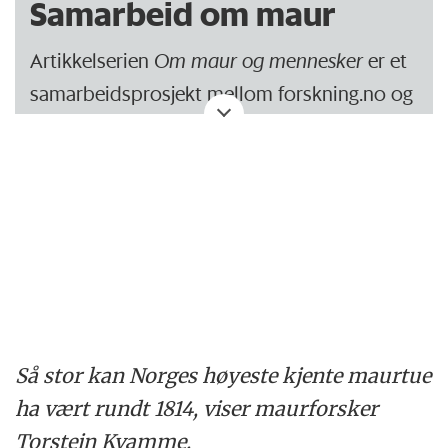
Samarbeid om maur
Hva skiller oss, og hva forener oss?
Artikkelserien
Om maur og mennesker
er et
Del 1:
samarbeidsprosjekt mellom forskning.no og
1814 – En maurodyssé
Norsk institutt for skog og landskap.
Del 2:
forskning.no har ansvar for innhold og
1765: Hardt arbeid i små kår
utforming. Norsk institutt for skog og
Del 3:
landskap har bidratt med faglig assistanse
1814: Et samfunn blir til
og finansiering.
Del 4:
1890: Revolusjon i kommunikasjon
Så stor kan Norges høyeste kjente maurtue
ha vært rundt 1814, viser maurforsker
Del 5:
Torstein Kvamme.
1910: Mauren – en sosialist?