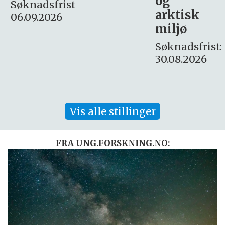
og
– fast
:
arktisk
Søknadsfrist:
miljø
16. august.
Søknadsfrist:
30.08.2026
Vis alle stillinger
FRA UNG.FORSKNING.NO: