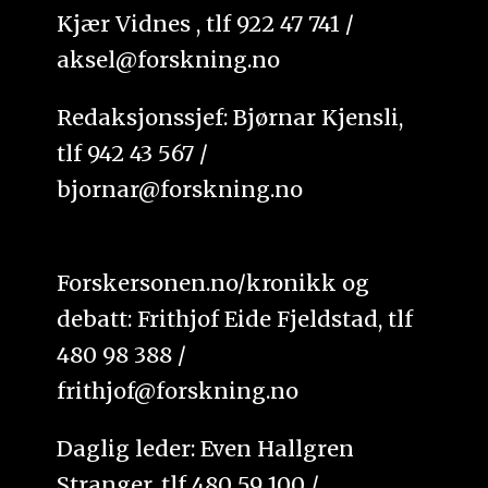
Kjær Vidnes , tlf 922 47 741 /
aksel@forskning.no
Redaksjonssjef: Bjørnar Kjensli,
tlf 942 43 567 /
bjornar@forskning.no
Forskersonen.no/kronikk og
debatt: Frithjof Eide Fjeldstad, tlf
480 98 388 /
frithjof@forskning.no
Daglig leder: Even Hallgren
Stranger, tlf 480 59 100 /