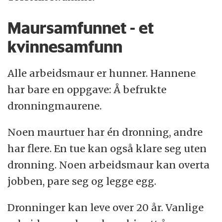
Del 6:
Maursamfunnet - et
1940: Krig
kvinnesamfunn
Del 7:
Alle arbeidsmaur er hunner. Hannene
2000: Nettsamfunn og supersamfunn
har bare en oppgave: Å befrukte
dronningmaurene.
Noen maurtuer har én dronning, andre
har flere. En tue kan også klare seg uten
dronning. Noen arbeidsmaur kan overta
jobben, pare seg og legge egg.
Dronninger kan leve over 20 år. Vanlige