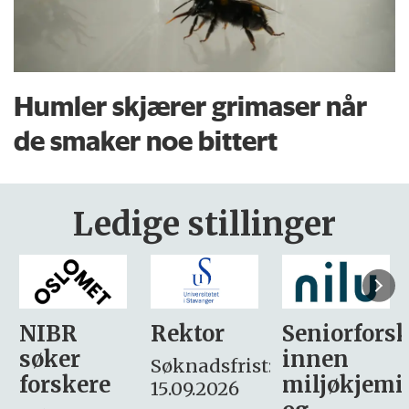
Humler skjærer grimaser når
de smaker noe bittert
Ledige stillinger
Rektor
Seniorforsker
Forskning.
innen
søker
Søknadsfrist:
miljøkjemi
nyhetsjour
15.09.2026