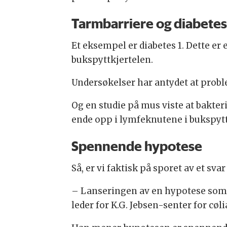
Tarmbarriere og diabetes
Et eksempel er diabetes 1. Dette 
bukspyttkjertelen.
Undersøkelser har antydet at proble
Og en studie på mus viste at bakte
ende opp i lymfeknutene i bukspyttk
Spennende hypotese
Så, er vi faktisk på sporet av et s
– Lanseringen av en hypotese som få
leder for K.G. Jebsen-senter for cøli