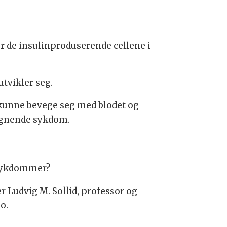
 de insulinproduserende cellene i
tvikler seg.
 kunne bevege seg med blodet og
lignende sykdom.
e sykdommer?
r Ludvig M. Sollid, professor og
o.