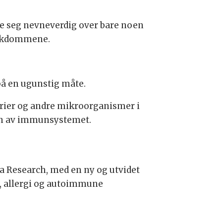
re seg nevneverdig over bare noen
 sykdommene.
 på en ugunstig måte.
rier og andre mikroorganismer i
gen av immunsystemet.
a Research, med en ny og utvidet
a, allergi og autoimmune