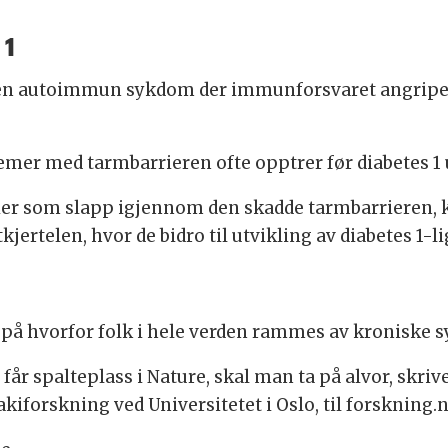
 1
er en autoimmun sykdom der immunforsvaret angriper
mer med tarmbarrieren ofte opptrer før diabetes 1 u
rier som slapp igjennom den skadde tarmbarrieren,
jertelen, hvor de bidro til utvikling av diabetes 1-
var på hvorfor folk i hele verden rammes av kronisk
r spalteplass i Nature, skal man ta på alvor, skrive
akiforskning ved Universitetet i Oslo, til forskning.n