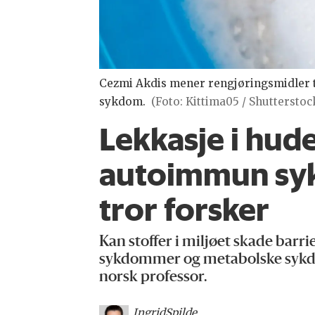
Cezmi Akdis mener rengjøringsmidler ti
sykdom.
(Foto: Kittima05 / Shutterstoc
Lekkasje i hude
autoimmun syk
tror forsker
Kan stoffer i miljøet skade barr
sykdommer og metabolske sykdom
norsk professor.
Ingrid
Spilde