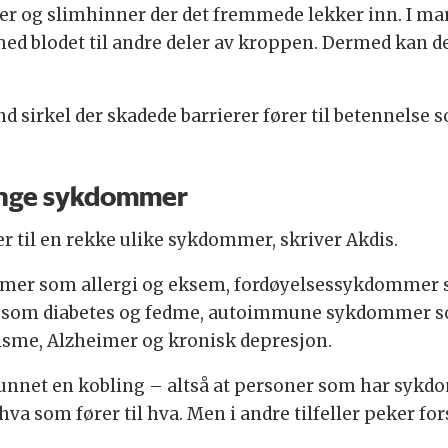
ger og slimhinner der det fremmede lekker inn. I ma
ed blodet til andre deler av kroppen. Dermed kan de
nd sirkel der skadede barrierer fører til betennelse 
nge sykdommer
er til en rekke ulike sykdommer, skriver Akdis.
mmer som allergi og eksem, fordøyelsessykdomme
r som diabetes og fedme, autoimmune sykdommer s
isme, Alzheimer og kronisk depresjon.
e funnet en kobling – altså at personer som har syk
e hva som fører til hva. Men i andre tilfeller peker 