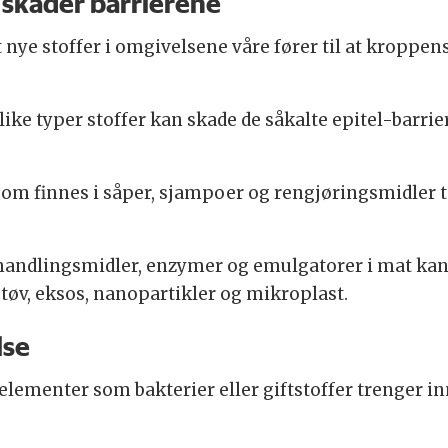
 skader barrierene
at nye stoffer i omgivelsene våre fører til at kroppe
ulike typer stoffer kan skade de såkalte epitel-barri
 som finnes i såper, sjampoer og rengjøringsmidler 
ehandlingsmidler, enzymer og emulgatorer i mat kan 
tøv, eksos, nanopartikler og mikroplast.
lse
lementer som bakterier eller giftstoffer trenger inn