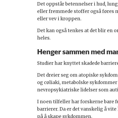
Det oppstår betennelser i hud, lun
eller fremmede stoffer også føres m
eller vev i kroppen.
Det kan også tenkes at det blir en o
heles.
Henger sammen med ma
Studier har knyttet skadede barrier
Det dreier seg om atopiske sykdo
og cøliaki, metabolske sykdomme
nevropsykiatriske lidelser som aut
I noen tilfeller har forskerne bar
barrierer. Da er det vanskelig å vit
på å skape sykdommen.