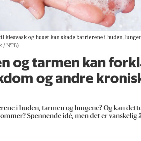
l klesvask og huset kan skade barrierene i huden, lungene
k / NTB)
n og tarmen kan forkla
dom og andre kronis
ierene i huden, tarmen og lungene? Og kan dett
mer? Spennende idé, men det er vanskelig å s