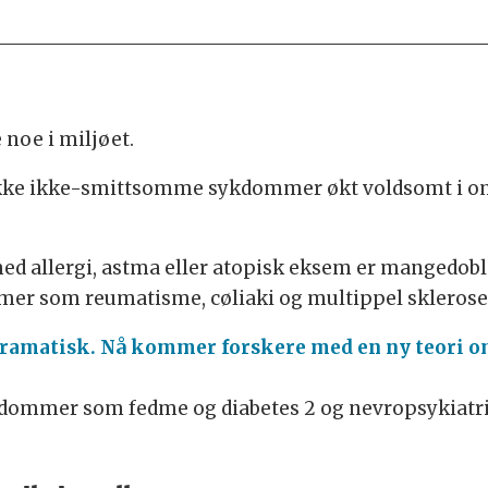
 noe i miljøet.
 rekke ikke-smittsomme sykdommer økt voldsomt i omf
ed allergi, astma eller atopisk eksem er mangedoble
er som reumatisme, cøliaki og multippel sklerose
dramatisk. Nå kommer forskere med en ny teori o
dommer som fedme og diabetes 2 og nevropsykiatri