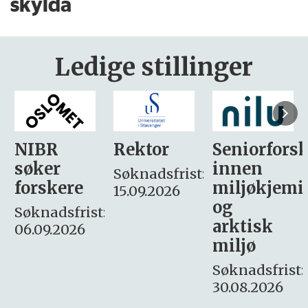
skylda
Ledige stillinger
Rektor
Seniorforsker
Forskning.
innen
søker
Søknadsfrist:
miljøkjemi
nyhetsjour
15.09.2026
og
– fast
:
arktisk
Søknadsfrist:
miljø
16. august.
Søknadsfrist:
30.08.2026