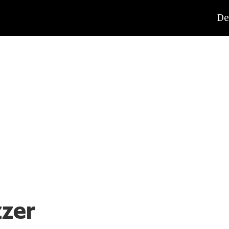
De
zzer