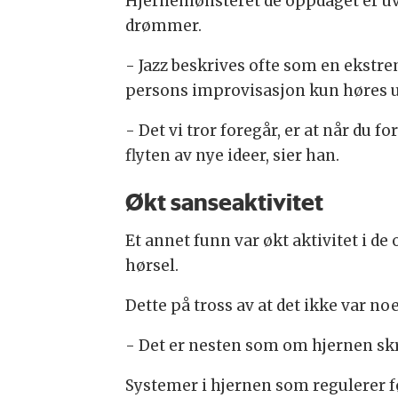
Hjernemønsteret de oppdaget er uv
drømmer.
- Jazz beskrives ofte som en ekstre
persons improvisasjon kun høres u
- Det vi tror foregår, er at når du
flyten av nye ideer, sier han.
Økt sanseaktivitet
Et annet funn var økt aktivitet i d
hørsel.
Dette på tross av at det ikke var no
- Det er nesten som om hjernen skru
Systemer i hjernen som regulerer fø