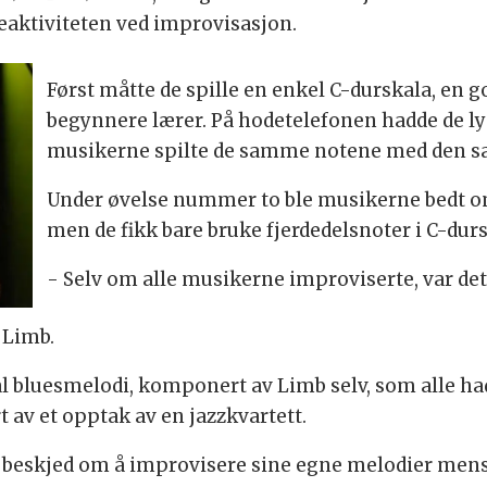
eaktiviteten ved improvisasjon.
Først måtte de spille en enkel C-durskala, en 
begynnere lærer. På hodetelefonen hadde de ly
musikerne spilte de samme notene med den 
Under øvelse nummer to ble musikerne bedt o
men de fikk bare bruke fjerdedelsnoter i C-dur
- Selv om alle musikerne improviserte, var det e
 Limb.
inal bluesmelodi, komponert av Limb selv, som alle 
av et opptak av en jazzkvartett.
k de beskjed om å improvisere sine egne melodier me