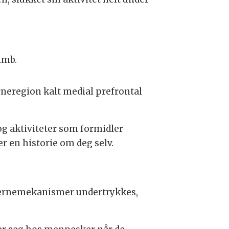
imb.
rneregion kalt medial prefrontal
 og aktiviteter som formidler
er en historie om deg selv.
hjernemekanismer undertrykkes,