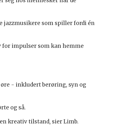
er seg hos mennesker når de
e jazzmusikere som spiller fordi én
du av for impulser som kan hemme
øre - inkludert berøring, syn og
rte og så.
 kreativ tilstand, sier Limb.