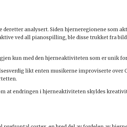
le deretter analysert. Siden hjerneregionene som ak
aktive ved all pianospilling, ble disse trukket fra b
gjen kun med den hjerneaktiviteten som er unik fo
sesverdig likt enten musikerne improviserte over C
tetten.
m at endringen i hjerneaktiviteten skyldes kreativi
l prefrontal cortex, en bred del av fordelen av hjerne