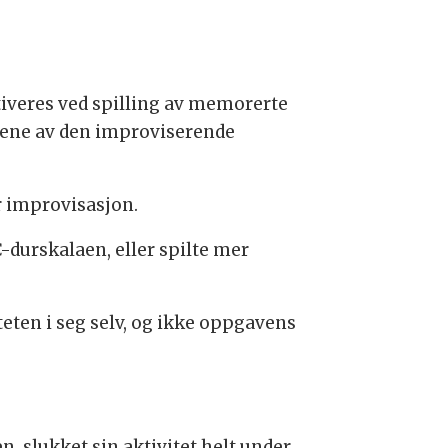
tiveres ved spilling av memorerte
ildene av den improviserende
r improvisasjon.
-durskalaen, eller spilte mer
teten i seg selv, og ikke oppgavens
n, slukket sin aktivitet helt under