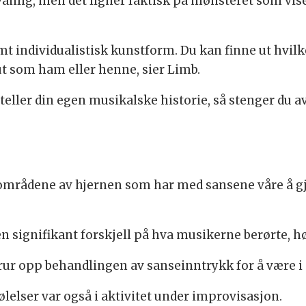
anlig, men det ligner faktisk på mønsteret som vis
mt individualistisk kunstform. Du kan finne ut hvilk
t som ham eller henne, sier Limb.
 forteller din egen musikalske historie, så stenger 
e områdene av hjernen som har med sansene våre å gj
en signifikant forskjell på hva musikerne berørte, hø
r opp behandlingen av sanseinntrykk for å være i en
lelser var også i aktivitet under improvisasjon.