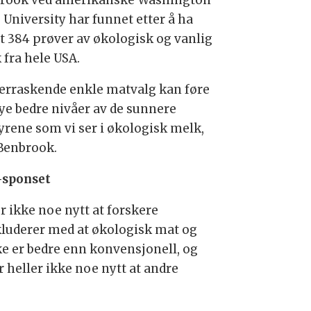
rook ved amerikanske Washington
 University har funnet etter å ha
et 384 prøver av økologisk og vanlig
 fra hele USA.
erraskende enkle matvalg kan føre
mye bedre nivåer av de sunnere
syrene som vi ser i økologisk melk,
 Benbrook.
sponset
r ikke noe nytt at forskere
luderer med at økologisk mat og
ke er bedre enn konvensjonell, og
r heller ikke noe nytt at andre