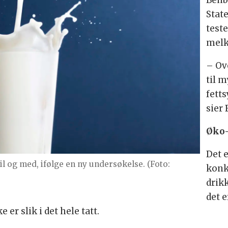
Benb
State
test
melk
– Ov
til 
fett
sier
Øko-
Det e
 til og med, ifølge en ny undersøkelse. (Foto:
konk
drik
det e
er slik i det hele tatt.