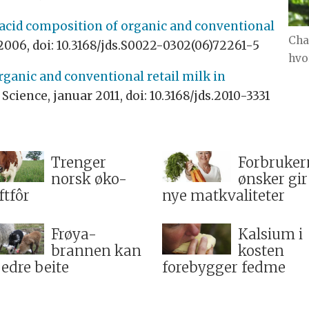
acid composition of organic and conventional
Cha
i 2006, doi: 10.3168/jds.S0022-0302(06)72261-5
hvor
rganic and conventional retail milk in
 Science, januar 2011, doi: 10.3168/jds.2010-3331
Trenger
Forbruker
norsk øko-
ønsker gir
ftfôr
nye matkvaliteter
Frøya-
Kalsium i
brannen kan
kosten
bedre beite
forebygger fedme