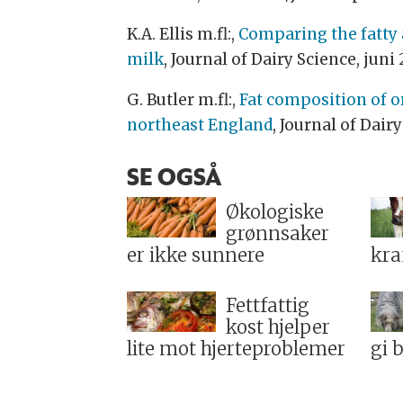
K.A. Ellis m.fl:,
Comparing the fatty 
milk
, Journal of Dairy Science, jun
G. Butler m.fl:,
Fat composition of o
northeast England
, Journal of Dairy
SE OGSÅ
Økologiske
grønnsaker
er ikke sunnere
kra
Fettfattig
kost hjelper
lite mot hjerteproblemer
gi 