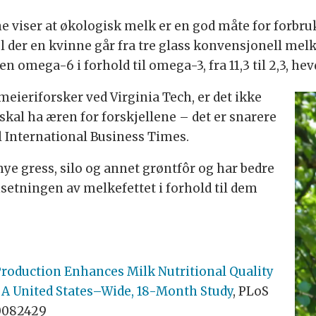
 viser at økologisk melk er en god måte for forbr
der en kvinne går fra tre glass konvensjonell melk o
n omega-6 i forhold til omega-3, fra 11,3 til 2,3, hev
eieriforsker ved Virginia Tech, er det ikke
al ha æren for forskjellene – det er snarere
il International Business Times.
e gress, silo og annet grøntfôr og har bedre
nsetningen av melkefettet i forhold til dem
roduction Enhances Milk Nutritional Quality
: A United States–Wide, 18-Month Study
, PLoS
.0082429