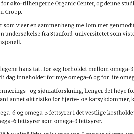
for øko-tilhengerne Organic Center, og denne studie
n Cropp.
tikler som viser en sammenheng mellom mer genmodif
en undersøkelse fra Stanford-universitetet som vist
sjonell.
egene hans tatt for seg forholdet mellom omega-3
d i dag inneholder for mye omega-6 og for lite omeg
for ernærings- og sjømatforskning, henger det høye 
t annet økt risiko for hjerte- og karsykdommer, kr
ga-6 og omega-3 fettsyrer i det vestlige kostholdet 
mega-6 fettsyrer som omega-3 fettsyrer.