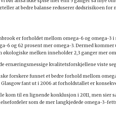
:1. Vi bør altså ikke spise mer enn 5 ganger så mye
orteller at bedre balanse reduserer dødsrisikoen for
Benbrook er forholdet mellom omega-6 og omega-3 i 
ga-6 og 62 prosent mer omega-3. Dermed kommer u
t den økologiske melken inneholder 2,3 ganger mer 
 de ernæringsmessige kvalitetsforskjellene viste seg
lske forskere funnet et bedre forhold mellom omeg
 Glasgow fant ut i 2006 at forholdstallet er konsekv
tle kom til en lignende konklusjon i 2011, men sier 
helsefordeler som de mer langkjedede omega-3-fettsy