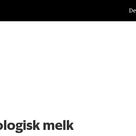
De
ologisk melk