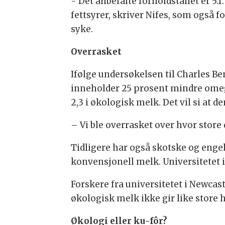
- Det anbefalte forholdstallet er 5
fettsyrer, skriver Nifes, som også f
syke.
Overrasket
Ifølge undersøkelsen til Charles 
inneholder 25 prosent mindre ome
2,3 i økologisk melk. Det vil si a
– Vi ble overrasket over hvor store
Tidligere har også skotske og enge
konvensjonell melk. Universitetet i
Forskere fra universitetet i Newcas
økologisk melk ikke gir like store 
Økologi eller ku-fôr?