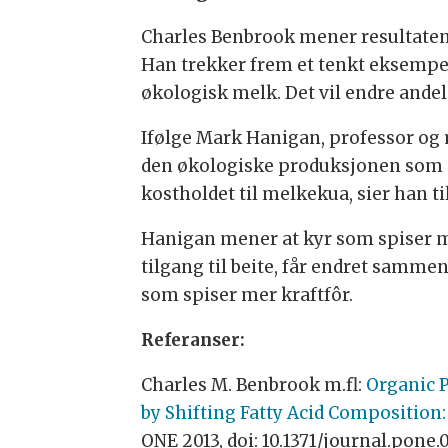
Charles Benbrook mener resultatene
Han trekker frem et tenkt eksempel 
økologisk melk. Det vil endre andele
Ifølge Mark Hanigan, professor og m
den økologiske produksjonen som sk
kostholdet til melkekua, sier han t
Hanigan mener at kyr som spiser my
tilgang til beite, får endret samme
som spiser mer kraftfôr.
Referanser:
Charles M. Benbrook m.fl:
Organic P
by Shifting Fatty Acid Composition
ONE 2013, doi: 10.1371/journal.pone