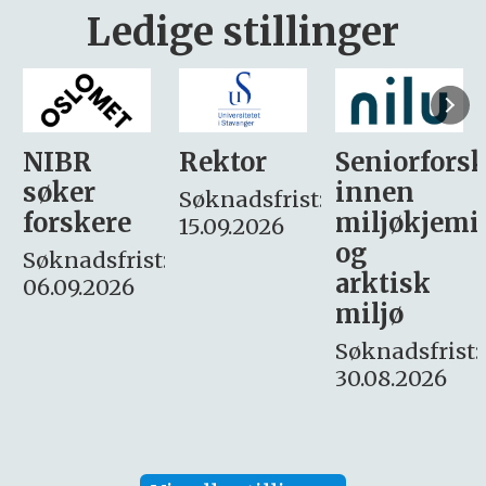
Ledige stillinger
Rektor
Seniorforsker
Forskning.
innen
søker
Søknadsfrist:
miljøkjemi
nyhetsjour
15.09.2026
og
– fast
:
arktisk
Søknadsfrist:
miljø
16. august.
Søknadsfrist:
30.08.2026