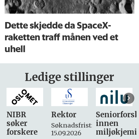
Dette skjedde da SpaceX-
raketten traff månen ved et
uhell
Ledige stillinger
Rektor
Seniorforsker
Forskning.
innen
søker
Søknadsfrist:
miljøkjemi
nyhetsjour
15.09.2026