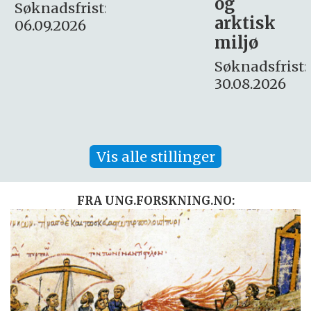
og
– fast
:
arktisk
Søknadsfrist:
miljø
16. august.
Søknadsfrist:
30.08.2026
Vis alle stillinger
FRA UNG.FORSKNING.NO: