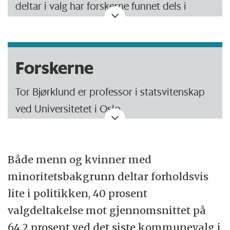
deltar i valg har forskerne funnet dels i
analyser av Statistisk Sentralbyrås
valgundersøkelser.
Forskerne
I 2007 og 2011 utførte de sammen med
Vebjørn Aalandslid undersøkelser blant
Tor Bjørklund er professor i statsvitenskap
minoritetsvelgere.
ved Universitetet i Oslo.
Forskerne har også kartlagt ikke-vestlige
Johannes Bergh er Forsker II ved Institutt for
listekandidater ved stortingsvalgene fra
Samfunnsforskning.
Både menn og kvinner med
1985-2009 og utført en spørreundersøkelse
minoritetsbakgrunn deltar forholdsvis
blant innvalgte kommunestyre-
Kontaktinformasjon Tor Bjørklund
lite i politikken, 40 prosent
representanter i 2007 med
Kontaktinformasjon Johannes Bergh
valgdeltakelse mot gjennomsnittet på
minoritetsbakgrunn.
64,2 prosent ved det siste kommunevalg i