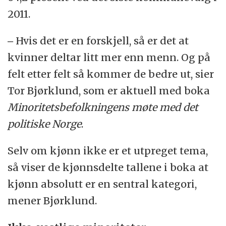
Boka baserer seg delvis på forskning utført
2011.
som del av Forskningsrådets IMER-program;
‒ Hvis det er en forskjell, så er det at
Internasjonal migrasjon og etniske
kvinner deltar litt mer enn menn. Og på
relasjoner.
felt etter felt så kommer de bedre ut, sier
Tor Bjørklund, som er aktuell med boka
Minoritetsbefolkningens møte med det
politiske Norge
.
Selv om kjønn ikke er et utpreget tema,
så viser de kjønnsdelte tallene i boka at
kjønn absolutt er en sentral kategori,
mener Bjørklund.