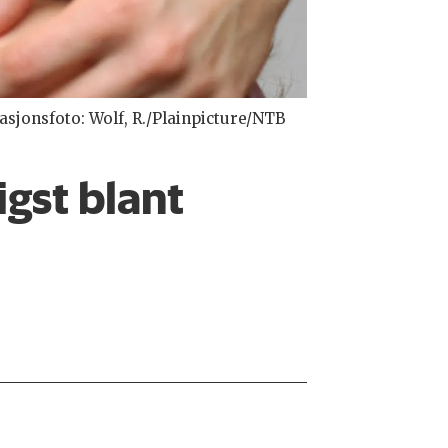
rasjonsfoto: Wolf, R./Plainpicture/NTB
gst blant