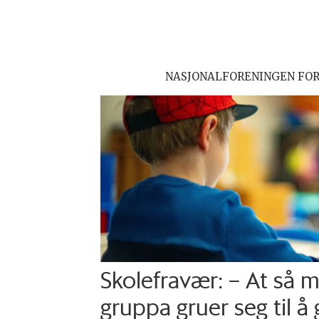
NASJONALFORENINGEN FO
Skolefravær: – At så 
gruppa gruer seg til å 