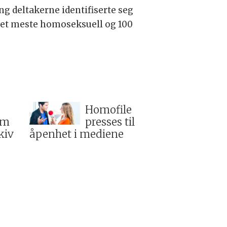
ng deltakerne identifiserte seg
r det meste homoseksuell og 100
Homofile
om
presses til
kiv
åpenhet i mediene