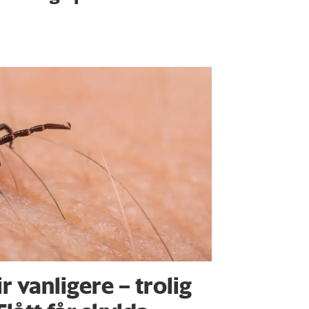
ir vanligere – trolig