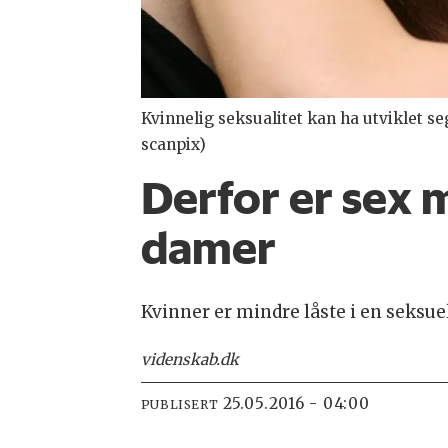
Kvinnelig seksualitet kan ha utviklet se
scanpix)
Derfor er sex 
damer
Kvinner er mindre låste i en seksue
videnskab.dk
25.05.2016 - 04:00
PUBLISERT