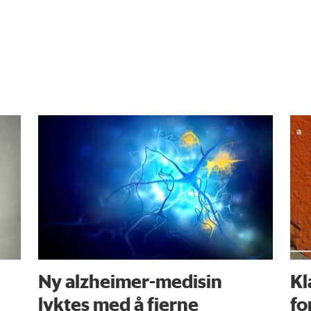
Ny alzheimer-medisin
Kl
lyktes med å fjerne
fo