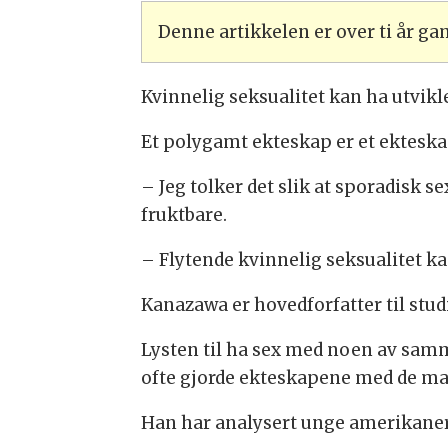
Denne artikkelen er over ti år g
Kvinnelig seksualitet kan ha utvikl
Et polygamt ekteskap er et ekteska
– Jeg tolker det slik at sporadisk
fruktbare.
– Flytende kvinnelig seksualitet ka
Kanazawa er hovedforfatter til stu
Lysten til ha sex med noen av samm
ofte gjorde ekteskapene med de m
Han har analysert unge amerikanere