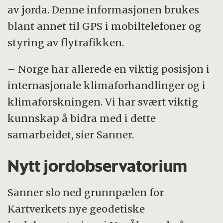
for overvåking av jordas form og størrelse
av jorda. Denne informasjonen brukes
(geodesi) og den geodetiske
blant annet til GPS i mobiltelefoner og
referanserammen
styring av flytrafikken.
FN-resolusjon vedtatt i Generalforsamlingen
– Norge har allerede en viktig posisjon i
oppfordrer til økt samarbeid slik at alle land
internasjonale klimaforhandlinger og i
kan bruke det samme grunnlaget; en mer
klimaforskningen. Vi har svært viktig
nøyaktig global geodetisk referanseramme
kunnskap å bidra med i dette
samarbeidet, sier Sanner.
Resolusjonen er utarbeidet av en
arbeidsgruppe satt ned av
FNs
Nytt jordobservatorium
ekpertkomite for forvaltning av geografisk
informasjon
(UN-GGIM)
Sanner slo ned grunnpælen for
Kartverkets nye geodetiske
Se mer på
UNNGRF
(Global Geodetic