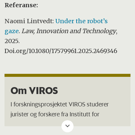
Referanse:
Naomi Lintvedt:
Under the robot’s
gaze
.
Law, Innovation and Technology
,
2025.
Doi.org/10.1080/17579961.2025.2469346
Om VIROS
I forskningsprosjektet VIROS studerer
jurister og forskere fra Institutt for
informatikk hvordan roboter kan bli bedre
til å ivareta personvernet, særlig når