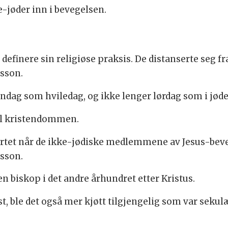
e-jøder inn i bevegelsen.
 definere sin religiøse praksis. De distanserte seg fr
esson.
søndag som hviledag, og ikke lenger lørdag som i j
til kristendommen.
tet når de ikke-jødiske medlemmene av Jesus-beveg
esson.
en biskop i det andre århundret etter Kristus.
le det også mer kjøtt tilgjengelig som var sekulært 