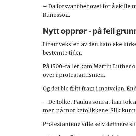
– Da forsvant behovet for å skille 
Runesson.
Nytt opprør - på feil grun
I framveksten av den katolske kirken
bestemte tider.
På 1500-tallet kom Martin Luther o
over i protestantismen.
Og det ble fritt fram i matveien. En
– De tolket Paulus som at han tok av
men nå mot katolikkene. Slik kunne 
Protestantene ville selv definere si