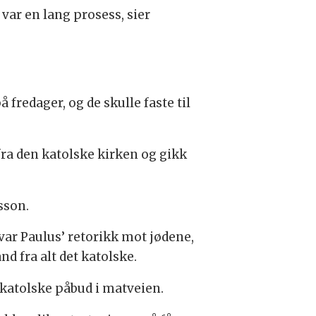
var en lang prosess, sier
fredager, og de skulle faste til
ra den katolske kirken og gikk
sson.
 var Paulus’ retorikk mot jødene,
d fra alt det katolske.
å katolske påbud i matveien.