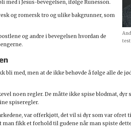
 bli med i Jesus-bevegelsen, ifølge Runesson.
gresk og romersk tro og ulike bakgrunner, som
And
apostlene og andre i bevegelsen hvordan de
tes
lhengerne.
oen
k bli med, men at de ikke behøvde å følge alle de jød
evel noen regler. De måtte ikke spise blodmat, dyr s
ine spiseregler.
rkedene, var offerkjøtt, det vil si dyr som var ofret
man fikk et forhold til gudene når man spiste dette