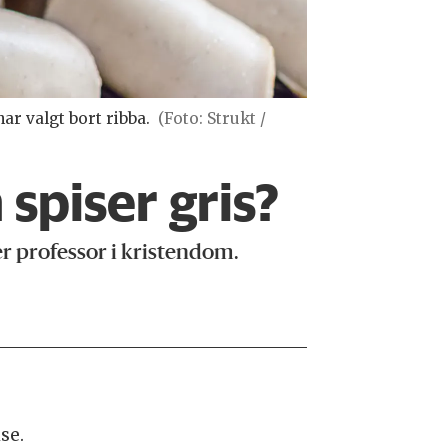
ar valgt bort ribba.
(Foto: Strukt /
spiser gris?
ier professor i kristendom.
ise.