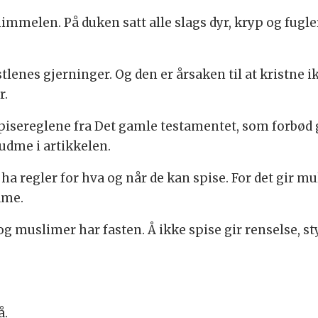
mmelen. På duken satt alle slags dyr, kryp og fugler
lenes gjerninger. Og den er årsaken til at kristne ik
r.
isereglene fra Det gamle testamentet, som forbød gr
udme i artikkelen.
ha regler for hva og når de kan spise. For det gir mul
dme.
g muslimer har fasten. Å ikke spise gir renselse, sty
å.