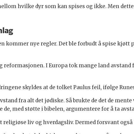
mellom hvilke dyr som kan spises og ikke. Men dette 
nlag
 kommer nye regler. Det ble forbudt å spise kjøtt på 
g reformasjonen. I Europa tok mange land avstand f
dringene skyldes at de tolket Paulus feil, ifølge Rune
stand fra alt det jødiske. Så brukte de det de mente
de, med støtte i bibelen, argumentere for å ta avstan
tt religiøse liv og hverdagsliv. Dermed forsvant ogs