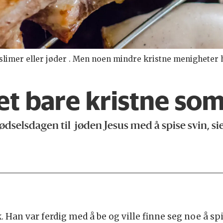
slimer eller jøder . Men noen mindre kristne menigheter h
t bare kristne som 
 fødselsdagen til jøden Jesus med å spise svin, s
. Han var ferdig med å be og ville finne seg noe å sp