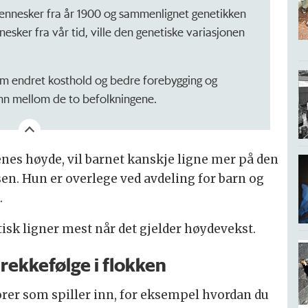
0 mennesker fra år 1900 og sammenlignet genetikken
ker fra vår tid, ville den genetiske variasjonen
 som endret kosthold og bedre forebygging og
nn mellom de to befolkningene.
renes høyde, vil barnet kanskje ligne mer på den
sen. Hun er overlege ved avdeling for barn og
.
sk ligner mest når det gjelder høydevekst.
 rekkefølge i flokken
rer som spiller inn, for eksempel hvordan du