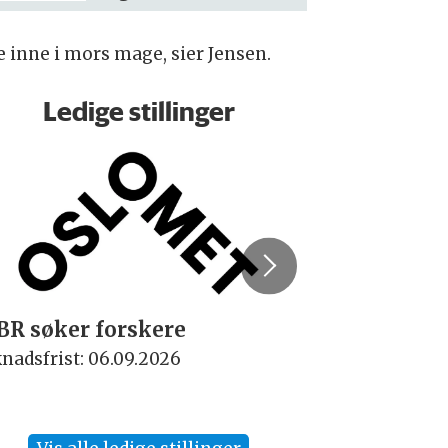
e inne i mors mage, sier Jensen.
Ledige stillinger
BR søker forskere
Rektor
nadsfrist: 06.09.2026
Søknadsfrist: