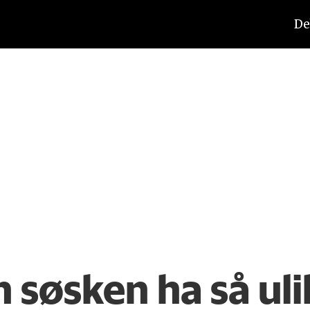
De
 søsken ha så ul