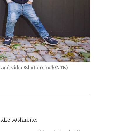
o_and_video/Shutterstock/NTB)
andre søsknene.