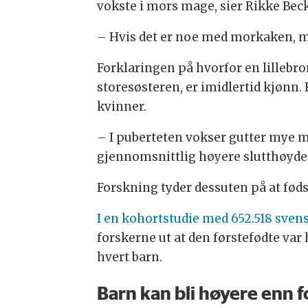
vokste i mors mage, sier Rikke Bec
– Hvis det er noe med morkaken, mor
Forklaringen på hvorfor en lillebro
storesøsteren, er imidlertid kjønn
kvinner.
– I puberteten vokser gutter mye 
gjennomsnittlig høyere slutthøyde e
Forskning tyder dessuten på at fød
I en kohortstudie med 652.518 sve
forskerne ut at den førstefødte var 
hvert barn.
Barn kan bli høyere enn 