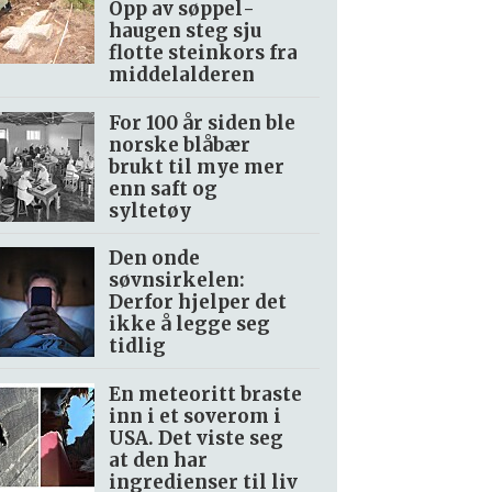
Opp av søppel­
haugen steg sju
flotte steinkors fra
middelalderen
For 100 år siden ble
norske blåbær
brukt til mye mer
enn saft og
syltetøy
Den onde
søvnsirkelen:
Derfor hjelper det
ikke å legge seg
tidlig
En meteoritt braste
inn i et soverom i
USA. Det viste seg
at den har
ingredienser til liv