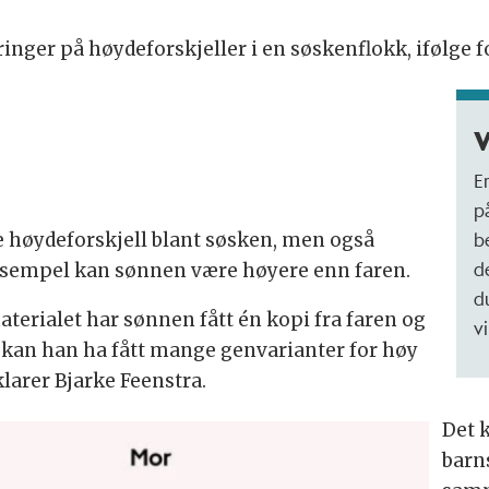
inger på høydeforskjeller i en søskenflokk, ifølge f
V
E
p
b
re høydeforskjell blant søsken, men også
d
ksempel kan sønnen være høyere enn faren.
du
aterialet har sønnen fått én kopi fra faren og
v
 kan han ha fått mange genvarianter for høy
larer Bjarke Feenstra.
Det k
barn