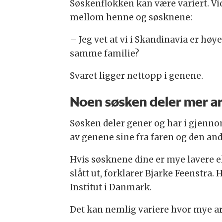
Søskenflokken kan være variert. Vi
mellom henne og søsknene:
– Jeg vet at vi i Skandinavia er hø
samme familie?
Svaret ligger nettopp i genene.
Noen søsken deler mer a
Søsken deler gener og har i gjennoms
av genene sine fra faren og den an
Hvis søsknene dine er mye lavere el
slått ut, forklarer Bjarke Feenstra
Institut i Danmark.
Det kan nemlig variere hvor mye ar