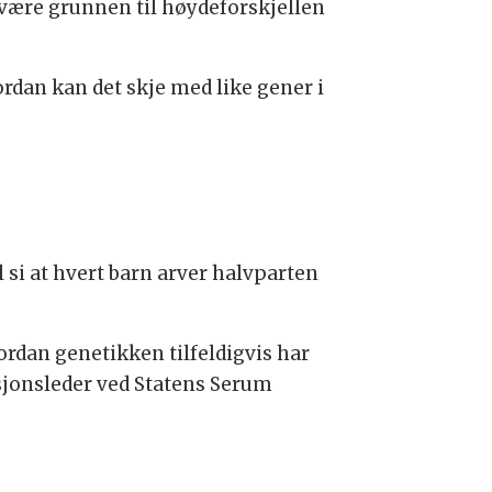
 være grunnen til høydeforskjellen
rdan kan det skje med like gener i
l si at hvert barn arver halvparten
ordan genetikken tilfeldigvis har
ksjonsleder ved Statens Serum