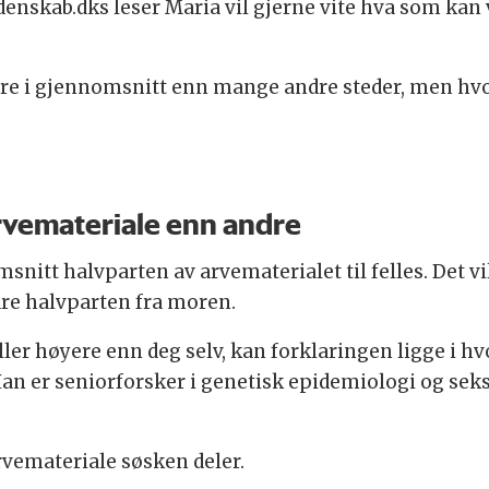
denskab.dks leser Maria vil gjerne vite hva som kan
yere i gjennomsnitt enn mange andre steder, men hvo
rvemateriale enn andre
nitt halvparten av arvematerialet til felles. Det vi
dre halvparten fra moren.
ler høyere enn deg selv, kan forklaringen ligge i hv
. Han er seniorforsker i genetisk epidemiologi og se
vemateriale søsken deler.