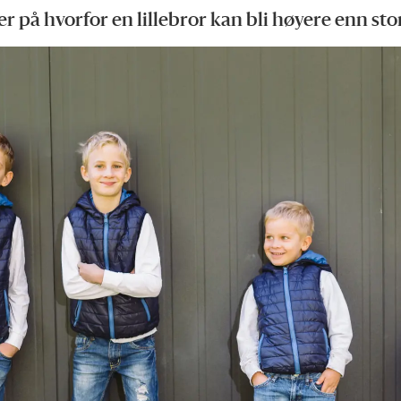
er på hvorfor en lillebror kan bli høyere enn st