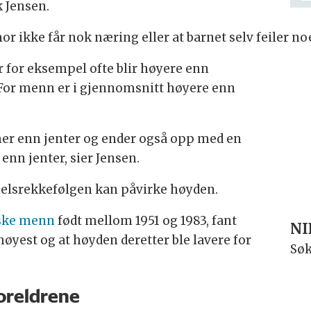
k Jensen.
 ikke får nok næring eller at barnet selv feiler no
r for eksempel ofte blir høyere enn
. For menn er i gjennomsnitt høyere enn
mer enn jenter og ender også opp med en
nn jenter, sier Jensen.
selsrekkefølgen kan påvirke høyden.
nske menn
født mellom 1951 og 1983, fant
NI
høyest og at høyden deretter ble lavere for
Søk
foreldrene