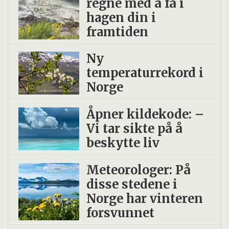
regne med å få i
hagen din i
framtiden
Ny
temperaturrekord i
Norge
Åpner kildekode: –
Vi tar sikte på å
beskytte liv
Meteorologer: På
disse stedene i
Norge har vinteren
forsvunnet