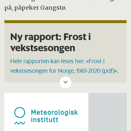
på, påpeker Gangstø.
Ny rapport: Frost i
vekstsesongen
Hele rapporten kan leses her: «Frost i
vekstsesongen for Norge, 1961-2020 (pdf)»
.
Rapporten er sitert i
det nye
kunnskapsgrunnlaget som ble lansert av
Meterologisk institutt i oktober 2025
.
Les mer på NRK om utfordringer for
fruktbønder
.