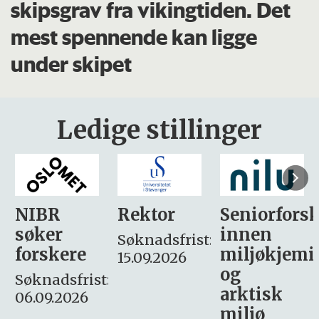
skipsgrav fra vikingtiden. Det
mest spennende kan ligge
under skipet
Ledige stillinger
Rektor
Seniorforsker
Forskning.
innen
søker
Søknadsfrist:
miljøkjemi
nyhetsjour
15.09.2026
og
– fast
:
arktisk
Søknadsfrist:
miljø
16. august.