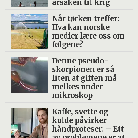
årsaken til krig
Når tørken treffer:
Hva kan norske
medier lære oss om
følgene?
Denne pseudo­
skorpionen er så
liten at giften må
melkes under
mikroskop
Kaffe, svette og
kulde påvirker
håndproteser: – Ett
av problemene er at