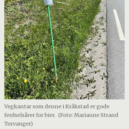
Vegkantar som denne i Kråkstad er gode
ferdselsårer for bier.
(Foto: Marianne Strand
Torvanger)