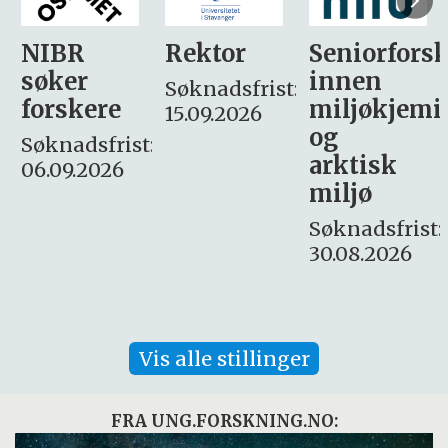
Rektor
Seniorforsker
Forskning.
innen
søker
Søknadsfrist:
miljøkjemi
nyhetsjour
15.09.2026
og
– fast
:
arktisk
Søknadsfrist:
miljø
16. august.
Søknadsfrist:
30.08.2026
Vis alle stillinger
FRA UNG.FORSKNING.NO: