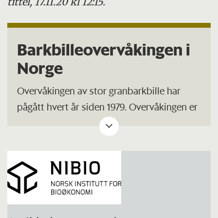
tittel, 17.11.20 kl 12:15.
Barkbilleovervåkingen i
Norge
Overvåkingen av stor granbarkbille har
pågått hvert år siden 1979. Overvåkingen er
basert på fellefangster med feromoner. Når
stor granbarkbille borer inn i grantrær
skiller den ut spesielle signalstoffer,
feromoner, for å tilkalle artsfrender. Dette
feromonet produseres syntetisk og brukes
i fellene.