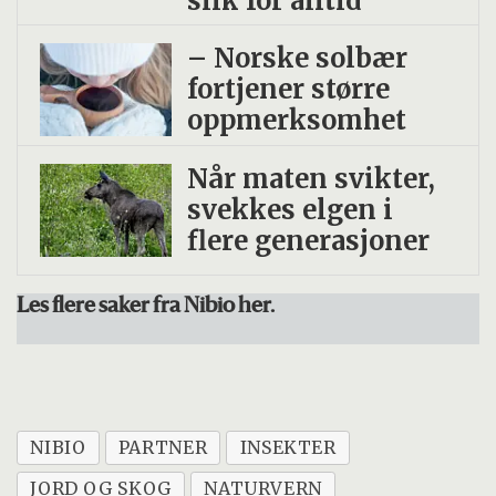
slik for alltid
– Norske solbær
fortjener større
oppmerksomhet
Når maten svikter,
svekkes elgen i
flere generasjoner
Les flere saker fra Nibio her.
NIBIO
PARTNER
INSEKTER
JORD OG SKOG
NATURVERN