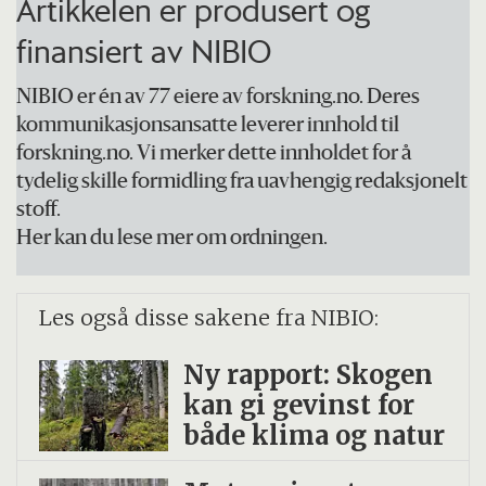
Artikkelen er produsert og
Den årlige registreringen av
finansiert av NIBIO
barkbillebestandene gjennomføres av
NIBIO i samarbeid med
NIBIO er én av 77 eiere av forskning.no. Deres
kommunikasjonsansatte leverer innhold til
skogbruksmyndighetene. Overvåkingen
forskning.no. Vi merker dette innholdet for å
omfatter godt over 500 feller fordelt i
tydelig skille formidling fra uavhengig redaksjonelt
Norge.
stoff.
Her kan du lese mer om ordningen.
Data fra barkbilleovervåkingen er et viktig
redskap for å varsle skogforvaltningen om
Les også disse sakene fra NIBIO:
store barkbillebestander, men gir også data
til forskning for å forstå barkbillenes
Ny rapport: Skogen
kan gi gevinst for
biologi og hvordan barkbilleutbrudd
både klima og natur
oppstår.