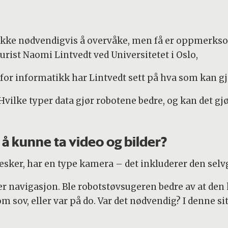
ikke nødvendigvis å overvåke, men få er oppmerk
urist Naomi Lintvedt ved Universitetet i Oslo,
for informatikk har Lintvedt sett på hva som kan gj
 Hvilke typer data gjør robotene bedre, og kan det gj
å kunne ta video og bilder?
sker, har en type kamera – det inkluderer den sel
yper navigasjon. Ble robotstøvsugeren bedre av at den 
som sov, eller var på do. Var det nødvendig? I denne s