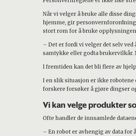
Personvernreglene er ikke like stre
Når vi velger å bruke alle disse din
hjemme, gir personvernforordnin
stort rom for å bruke opplysninge
– Det er fordi vi velger det selv ved 
samtykke eller godta brukervilkår. 
I fremtiden kan det bli flere av hje
I en slik situasjon er ikke robotene
forskere forsøker å gjøre dingser 
Vi kan velge produkter som
Ofte handler de innsamlede dataene
– En robot er avhengig av data for 