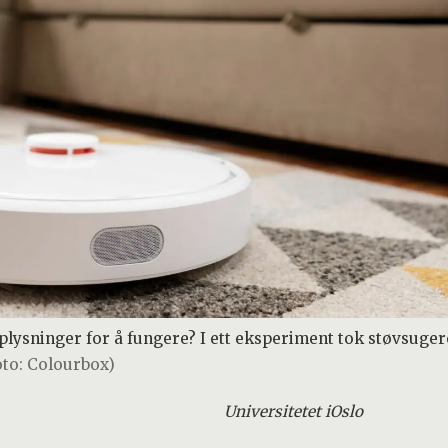
lysninger for å fungere? I ett eksperiment tok støvsugere
oto: Colourbox)
Universitetet i
Oslo