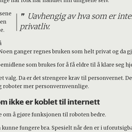
nge når folk har handlet inn dingsene selv.
gsene
Uavhengig av hva som er inte
gen
privatliv.
ne.
å
Noen ganger regnes bruken som helt privat og da gje
lpemidlene som brukes for å få eldre til å klare seg 
 et valg. Da er det strengere krav til personvernet. 
og roboter mer personvernvennlige.
 ikke er koblet til internett
 om å gjøre funksjonen til roboten bedre.
å kunne fungere bra. Spesielt når den er i uforutsi