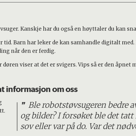
øvsuger. Kanskje har du også en høyttaler du kan sna
r tid. Barn har leker de kan samhandle digitalt med.
ng når den er ferdig.
døren viser at det er svigers. Vips så er den åpnet 
at informasjon om oss
g
Ble robotstøvsugeren bedre av
tt.
og bilder? I forsøket ble det tat
sov eller var på do. Var det nød