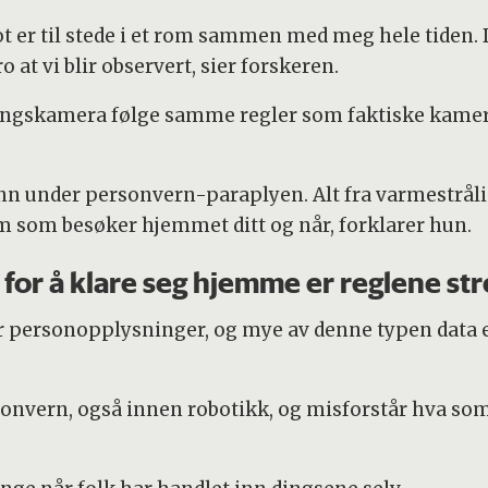
ot er til stede i et rom sammen med meg hele tiden. 
o at vi blir observert, sier forskeren.
ngskamera følge samme regler som faktiske kamera i
nn under personvern-paraplyen. Alt fra varmestrålin
em som besøker hjemmet ditt og når, forklarer hun.
 for å klare seg hjemme er reglene st
er personopplysninger, og mye av denne typen data 
onvern, også innen robotikk, og misforstår hva som