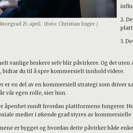
influ
2. D
torgrad 25. april.
(Foto: Christian Enger /
plat
3. De
elt vanlige brukere selv blir påvirkere. Og det uten at
 bidrar du til å spre kommersielt innhold videre.
r er en del av en kommersiell strategi som driver sal
år vår egen rolle, sier hun.
 åpenhet rundt hvordan plattformene fungerer. Hun
iale medier i økende grad styres av kommersielle i
mene er bygget og hvordan dette påvirker både enke