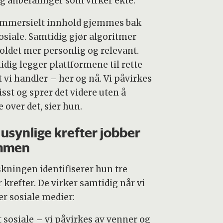
g anbefalinger som virker ekte.
mmersielt innhold gjemmes bak
sosiale. Samtidig gjør algoritmer
oldet mer personlig og relevant.
idig legger plattformene til rette
t vi handler – her og nå. Vi påvirkes
sst og sprer det videre uten å
 over det, sier hun.
 usynlige krefter jobber
mmen
rskningen identifiserer hun tre
 krefter. De virker samtidig når vi
er sosiale medier:
t sosiale – vi påvirkes av venner og