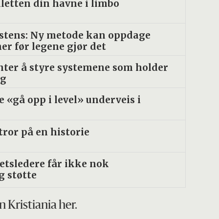
lletten din havne i limbo
istens: Ny metode kan oppdage
ner før legene gjør det
enter å styre systemene som holder
ng
«gå opp i level» underveis i
tror på en historie
tetsledere får ikke nok
g støtte
n Kristiania her.