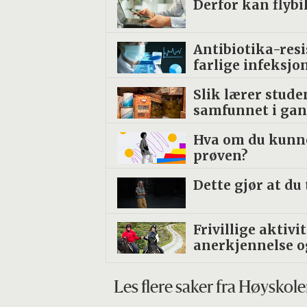
Derfor kan flybi
Antibiotika-res
farlige infeksjo
Slik lærer stud
samfunnet i ga
Hva om du kunne 
prøven?
Dette gjør at du 
Frivillige aktivi
anerkjennelse o
Les flere saker fra Høyskole