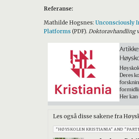
Referanse:
Mathilde Hogsnes:
Unconsciously I
Platforms
(PDF).
Doktoravhandling v
Artikke
Høysko
Høyskole
Deres ko
forsknin
formidli
Her kan
Les også disse sakene fra Høysk
"HØYSKOLEN KRISTIANIA" AND "PART