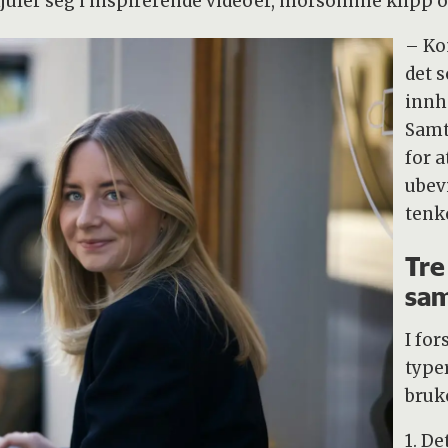
juler seg i inspirerende videoer, morsomme klipp o
– Ko
det 
innh
Samt
for a
ubevi
tenke
Tre
sa
I fo
typer
bruk
1. De