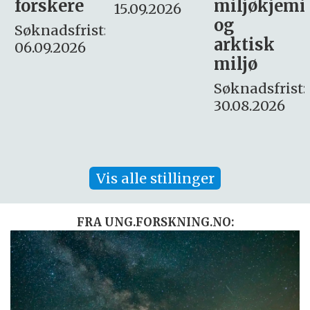
miljøkjemi
nyhetsjour
15.09.2026
og
– fast
:
arktisk
Søknadsfrist:
miljø
16. august.
Søknadsfrist:
30.08.2026
Vis alle stillinger
FRA UNG.FORSKNING.NO: