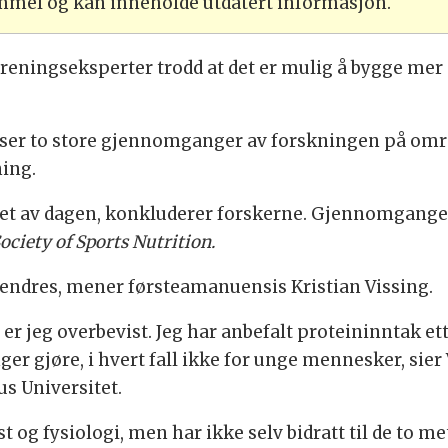
ammel og kan inneholde utdatert informasjon.
reningseksperter trodd at det er mulig å bygge mer 
viser to store gjennomganger av forskningen på områd
ning.
pet av dagen, konkluderer forskerne. Gjennomgangene
Society of Sports Nutrition.
ndres, mener førsteamanuensis Kristian Vissing.
 er jeg overbevist. Jeg har anbefalt proteininntak ett
nger gjøre, i hvert fall ikke for unge mennesker, si
us Universitet.
 og fysiologi, men har ikke selv bidratt til de to me