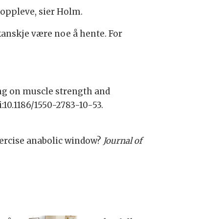
l oppleve, sier Holm.
kanskje være noe å hente. For
ing on muscle strength and
oi:10.1186/1550-2783-10-53.
exercise anabolic window?
Journal of