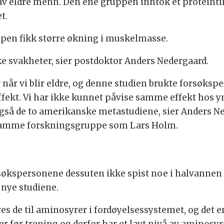
 eldre menn. Den ene gruppen inntok et proteintil
t.
ppen fikk større økning i muskelmasse.
e svakheter, sier postdoktor Anders Nedergaard.
 når vi blir eldre, og denne studien brukte forsøksp
effekt. Vi har ikke kunnet påvise samme effekt hos 
gså de to amerikanske metastudiene, sier Anders Ne
r samme forskningsgruppe som Lars Holm.
rsøkspersonene dessuten ikke spist noe i halvanne
 nye studiene.
res de til aminosyrer i fordøyelsessystemet, og det 
 før trening og derfor har et lavt nivå av aminosyrer