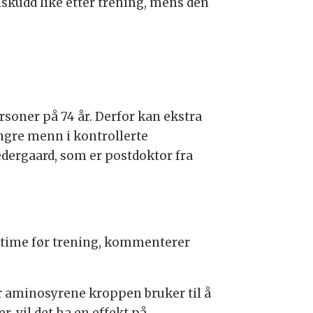
skudd like etter trening, mens den
ersoner på 74 år. Derfor kan ekstra
yngre menn i kontrollerte
dergaard, som er postdoktor fra
n time før trening, kommenterer
er aminosyrene kroppen bruker til å
, vil det ha en effekt på