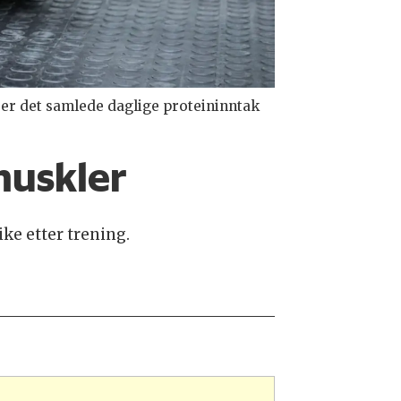
t er det samlede daglige proteininntak
 muskler
ike etter trening.