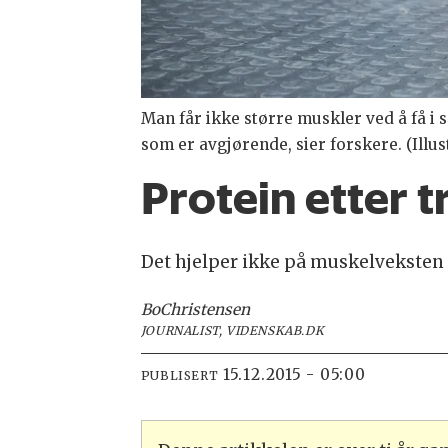
Man får ikke større muskler ved å få i 
som er avgjørende, sier forskere. (Illu
Protein etter t
Det hjelper ikke på muskelveksten å
Bo
Christensen
JOURNALIST, VIDENSKAB.DK
15.12.2015 - 05:00
PUBLISERT