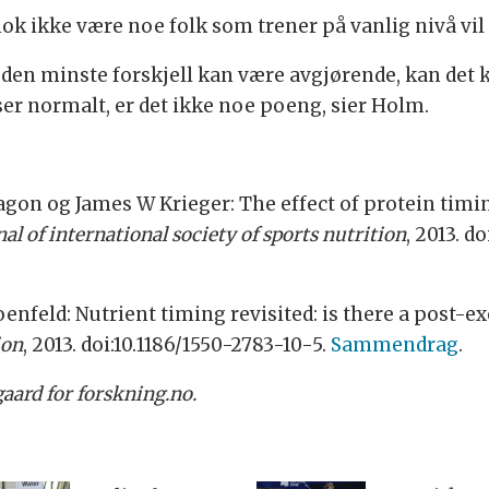
et nok ikke være noe folk som trener på vanlig nivå vi
 den minste forskjell kan være avgjørende, kan det 
er normalt, er det ikke noe poeng, sier Holm.
ragon og James W Krieger: The effect of protein tim
nal of international society of sports nutrition
, 2013. d
enfeld: Nutrient timing revisited: is there a post-
ion
, 2013. doi:10.1186/1550-2783-10-5.
Sammendrag
.
aard for forskning.no.