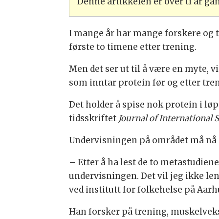
Denne artikkelen er over ti år g
I mange år har mange forskere og t
første to timene etter trening.
Men det ser ut til å være en myte, 
som inntar protein før og etter tre
Det holder å spise nok protein i lø
tidsskriftet
Journal of International 
Undervisningen på området må nå e
– Etter å ha lest de to metastudiene
undervisningen. Det vil jeg ikke le
ved institutt for folkehelse på Aarh
Han forsker på trening, muskelvekst