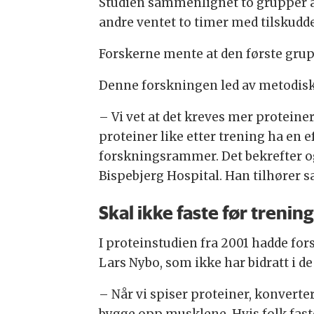
Studien sammenlignet to grupper av
andre ventet to timer med tilskudde
Forskerne mente at den første gru
Denne forskningen led av metodisk
– Vi vet at det kreves mer proteiner
proteiner like etter trening ha en 
forskningsrammer. Det bekrefter o
Bispebjerg Hospital. Han tilhøre
Skal ikke faste før trening
I proteinstudien fra 2001 hadde fo
Lars Nybo, som ikke har bidratt i de
– Når vi spiser proteiner, konverte
bygge opp musklene. Hvis folk faster