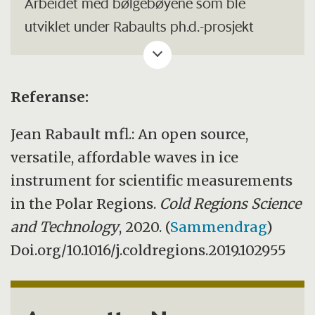
Arbeidet med bølgebøyene som ble
utviklet under Rabaults ph.d.-prosjekt
(v2017), inkludert den åpne kildekoden til
instrumentene, detaljer rundt maskinvaren
og elektronikk, er beskrevet i en artikkel i
Referanse:
tidsskriftet
Cold Regions Science and
Jean Rabault mfl.: An open source,
Technology
. Detaljene om de nye
versatile, affordable waves in ice
bølgebøyene (v2021) blir publisert så fort
instrument for scientific measurements
materialet er klar.
in the Polar Regions.
Cold Regions Science
and Technology
, 2020. (
Sammendrag
)
Doi.org/10.1016/j.coldregions.2019.102955