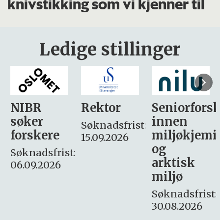
knivstikking som vi kjenner til
Ledige stillinger
Rektor
Seniorforsker
Forskning.
innen
søker
Søknadsfrist:
miljøkjemi
nyhetsjour
15.09.2026
og
– fast
:
arktisk
Søknadsfrist:
miljø
16. august.
Søknadsfrist:
30.08.2026