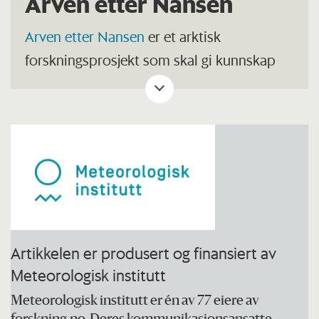
Arven etter Nansen
Arven etter Nansen
er et arktisk
forskningsprosjekt som skal gi kunnskap
om et havklima og økosystem i rask
endring.
Forskningsgruppen består av rundt 210
forskere fra ti norske
forskningsinstitusjoner, og har arktisk
kompetanse innen fysisk, kjemisk og
biologisk oseanografi.
Artikkelen er produsert og finansiert av
Meteorologisk institutt
Prosjektet varer i seks år (2018–2023) og
finansieres av Norges forskningsråd og
Meteorologisk institutt er én av 77 eiere av