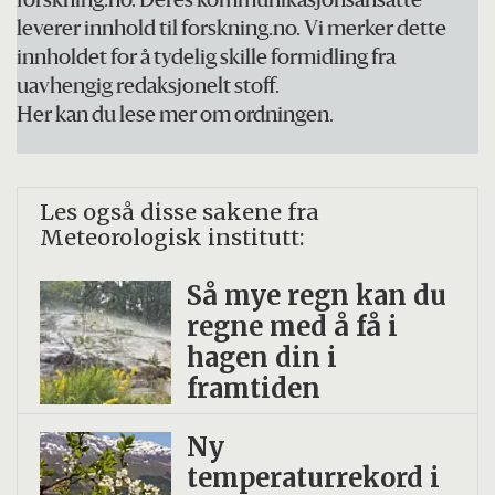
forskning.no. Deres kommunikasjonsansatte
Kunnskapsdepartementet, i tillegg til
leverer innhold til forskning.no. Vi merker dette
institusjonenes egeninnsats.
innholdet for å tydelig skille formidling fra
uavhengig redaksjonelt stoff.
Her kan du lese mer om ordningen.
Les også disse sakene fra
Meteorologisk institutt:
Så mye regn kan du
regne med å få i
hagen din i
framtiden
Ny
temperaturrekord i