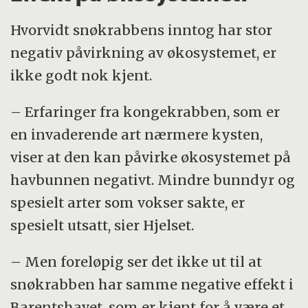
Maks skallbredde:
Varierer fra område til
Hvorvidt snøkrabbens inntog har stor
område. Hann: 58 og 165 millimeter. Hunn:
negativ påvirkning av økosystemet, er
mellom 50 og 100 millimeter
ikke godt nok kjent.
Levetid:
Opptil 15 år
Føde:
Bunndyr som krepsdyr, muslinger og
– Erfaringer fra kongekrabben, som er
slangestjerner, børstemarker
en invaderende art nærmere kysten,
Særtrekk:
Hannen utgjør den
viser at den kan påvirke økosystemet på
kommersielle delen av bestanden.
havbunnen negativt. Mindre bunndyr og
Hannkrabber blir større enn hunnene. På
spesielt arter som vokser sakte, er
grunn av naturlig nedbryting av skallet er
spesielt utsatt, sier Hjelset.
den kun tilgjengelig for fiske i 3–4 år etter
siste skallskifte.
– Men foreløpig ser det ikke ut til at
snøkrabben har samme negative effekt i
Barentshavet, som er kjent for å være et