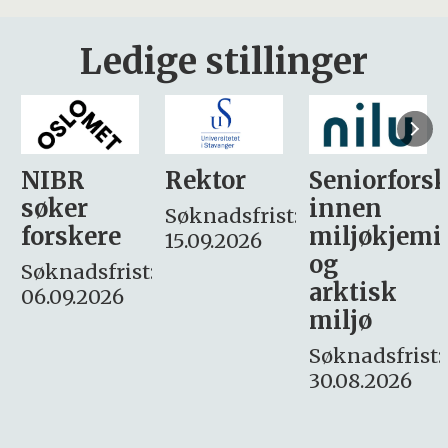
Ledige stillinger
Rektor
Seniorforsker
Forskning.
innen
søker
Søknadsfrist:
miljøkjemi
nyhetsjour
15.09.2026
og
– fast
:
arktisk
Søknadsfrist:
miljø
16. august.
Søknadsfrist:
30.08.2026