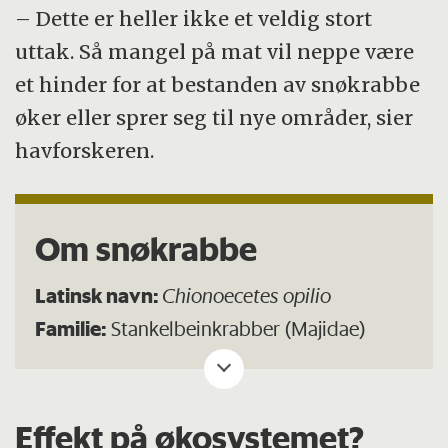
– Dette er heller ikke et veldig stort
uttak. Så mangel på mat vil neppe være
et hinder for at bestanden av snøkrabbe
øker eller sprer seg til nye områder, sier
havforskeren.
Om snøkrabbe
Latinsk navn:
Chionoecetes opilio
Familie:
Stankelbeinkrabber (Majidae)
Naturlig utbredelse:
Det nordvestlige
Atlanterhavet (Canada). Finnes også i et
stort område i det nordlige Stillehavet.
Effekt på økosystemet?