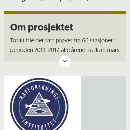
Om prosjektet
Totalt ble det tatt prøver fra 66 stasjoner i
perioden 2013–2017, alle årene mellom mars
og november, og på dyp mellom 85 og 458
meter under det norske
havbunnskartprogrammet Mareano
.
Havforskningsinstituttets årlige
snøkrabbetokt overvåker krabben i
området hvor det er høyest tetthet.
Mengden snøkrabbe i områder hvor det