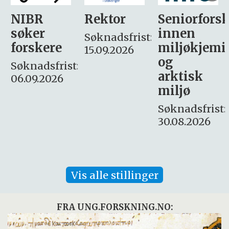
Rektor
Seniorforsker
Forskning.
innen
søker
Søknadsfrist:
miljøkjemi
nyhetsjour
15.09.2026
og
– fast
:
arktisk
Søknadsfrist:
miljø
16. august.
Søknadsfrist:
30.08.2026
Vis alle stillinger
FRA UNG.FORSKNING.NO: