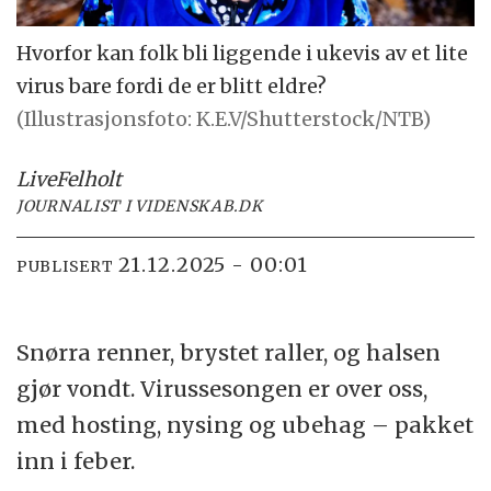
Hvorfor kan folk bli liggende i ukevis av et lite
virus bare fordi de er blitt eldre?
(Illustrasjonsfoto: K.E.V/Shutterstock/NTB)
Live
Felholt
JOURNALIST I VIDENSKAB.DK
21.12.2025 - 00:01
PUBLISERT
Snørra renner, brystet raller, og halsen
gjør vondt. Virussesongen er over oss,
med hosting, nysing og ubehag – pakket
inn i feber.