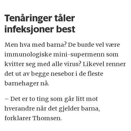
hjerte-/karsykdommer og diabetes, som
gjør oss mer sårbare når vi skal bekjempe
Tenåringer tåler
virusinfeksjoner.
infeksjoner best
De vanlige helserådene om å unngå
Men hva med barna? De burde vel være
røyking, spise sunt og variert og trene, er
immunologiske mini-supermenn som
altså bra for immunforsvaret.
kvitter seg med alle virus? Likevel renner
det ut av begge nesebor i de fleste
Det beste vi kan gjøre for å beskytte oss
barnehager nå.
mot smitte, er fortsatt rådene fra
koronaårene: Hold avstand, bruk
– Det er to ting som går litt mot
håndsprit, nys i ermet – og kanskje det
hverandre når det gjelder barna,
viktigste ifølge professoren: Bli hjemme fra
forklarer Thomsen.
jobb hvis du er syk, så du ikke smitter