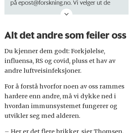
på epost@forskning.no. Vi velger ut de
beste spørsmålene og skriver en artikkel
der vi spør en eller flere forskere om det du
lurer på. Blir ditt spørsmål valgt ut, kan du
Alt det andre som feiler oss
velge mellom å få tilsendt en forskning.no-
Du kjenner dem godt: Forkjølelse,
kopp eller et forskning.no-handlenett.
influensa, RS og covid, pluss et hav av
andre luftveisinfeksjoner.
For å forstå hvorfor noen av oss rammes
hardere enn andre, må vi dykke ned i
hvordan immunsystemet fungerer og
utvikler seg med alderen.
– Her er det flere brikker, sier Thomsen.