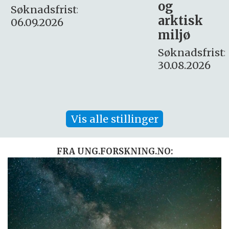
og
– fast
:
arktisk
Søknadsfrist:
miljø
16. august.
Søknadsfrist:
30.08.2026
Vis alle stillinger
FRA UNG.FORSKNING.NO: