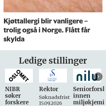
Kjøttallergi blir vanligere –
trolig også i Norge. Flått får
skylda
Ledige stillinger
Rektor
Seniorforsker
Forskning.
innen
søker
Søknadsfrist:
miljøkjemi
nyhetsjour
15.09.2026