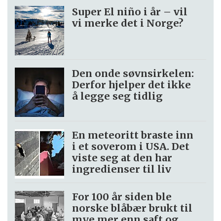
Super El niño i år – vil
vi merke det i Norge?
Den onde søvnsirkelen:
Derfor hjelper det ikke
å legge seg tidlig
En meteoritt braste inn
i et soverom i USA. Det
viste seg at den har
ingredienser til liv
For 100 år siden ble
norske blåbær brukt til
mye mer enn saft og