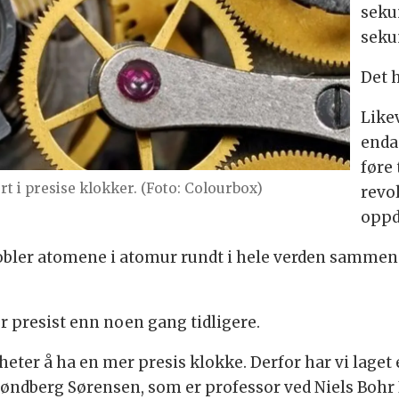
sekun
sekun
Det h
Like
enda
føre
rt i presise klokker. (Foto: Colourbox)
revo
oppd
bler atomene i atomur rundt i hele verden sammen me
r presist enn noen gang tidligere.
heter å ha en mer presis klokke. Derfor har vi laget
 Søndberg Sørensen, som er professor ved Niels Bohr 