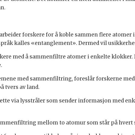
an.
beider forskere for å koble sammen flere atomer i et 
råk kalles «entanglement». Dermed vil usikkerhet
kere med å sammenfiltre atomer i enkelte klokker. D
.
lemene med sammenfiltring, foreslår forskerne med 
 tvers av land.
 dette via lysstråler som sender informasjon med enk
ammenfiltring mellom to atomur som står på hvert s