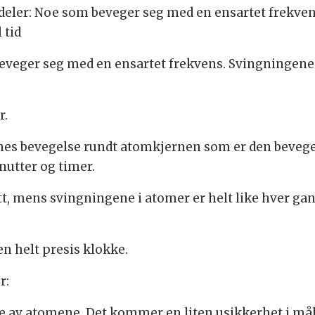
 deler: Noe som beveger seg med en ensartet frekven
 tid
beveger seg med en ensartet frekvens. Svingningene 
r.
enes bevegelse rundt atomkjernen som er den beveg
nutter og timer.
tt, mens svingningene i atomer er helt like hver ga
en helt presis klokke.
r:
se av atomene. Det kommer en liten usikkerhet i mål