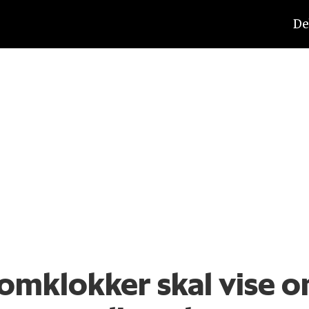
De
tomklokker skal vise 