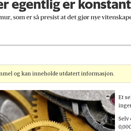
r egentlig er konstan
omur, som er så presist at det gjør nye vitenska
ammel og kan inneholde utdatert informasjon.
Et se
inge
Selv
0,00