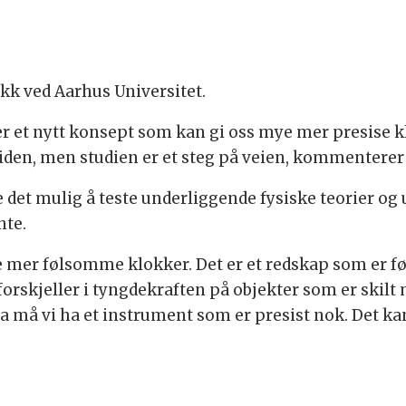
ikk ved Aarhus Universitet.
 et nytt konsept som kan gi oss mye mer presise klo
mtiden, men studien er et steg på veien, kommentere
re det mulig å teste underliggende fysiske teorier o
nte.
ge mer følsomme klokker. Det er et redskap som er f
forskjeller i tyngdekraften på objekter som er skilt 
a må vi ha et instrument som er presist nok. Det ka