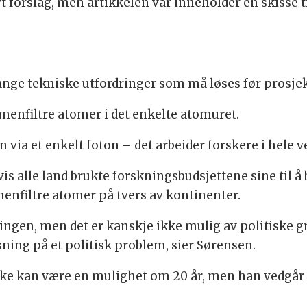
vt forslag, men artikkelen vår inneholder en skisse t
ange tekniske utfordringer som må løses før prosjekt
enfiltre atomer i det enkelte atomuret.
ia et enkelt foton – det arbeider forskere i hele v
hvis alle land brukte forskningsbudsjettene sine til
menfiltre atomer på tvers av kontinenter.
sningen, men det er kanskje ikke mulig av politiske
ning på et politisk problem, sier Sørensen.
e kan være en mulighet om 20 år, men han vedgår at 