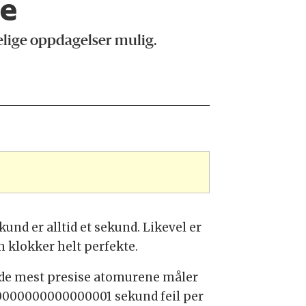
te
pelige oppdagelser mulig.
kund er alltid et sekund. Likevel er
n klokker helt perfekte.
 de mest presise atomurene måler
0000000000000001 sekund feil per