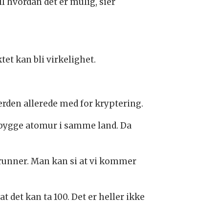
il hvordan det er mulig, sier
et kan bli virkelighet.
erden allerede med for kryptering.
 å bygge atomur i samme land. Da
 grunner. Man kan si at vi kommer
det kan ta 100. Det er heller ikke