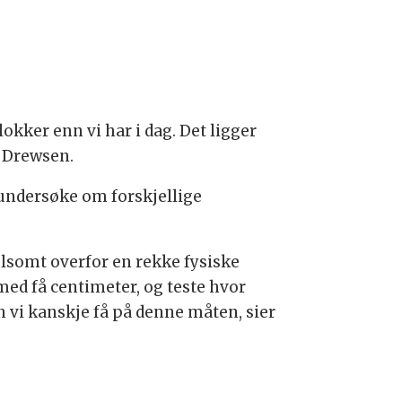
kker enn vi har i dag. Det ligger
r Drewsen.
g undersøke om forskjellige
ølsomt overfor en rekke fysiske
med få centimeter, og teste hvor
n vi kanskje få på denne måten, sier