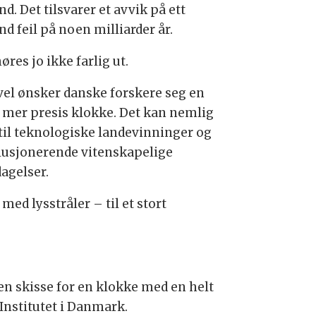
d. Det tilsvarer et avvik på ett
d feil på noen milliarder år.
øres jo ikke farlig ut.
vel ønsker danske forskere seg en
 mer presis klokke. Det kan nemlig
 til teknologiske landevinninger og
lusjonerende vitenskapelige
agelser.
d lysstråler – til et stort
 en skisse for en klokke med en helt
Institutet i Danmark.