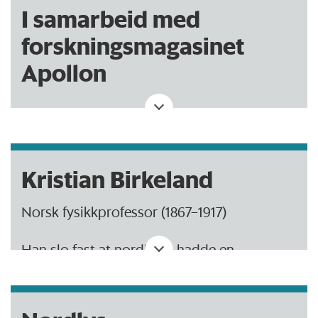
I samarbeid med
forskningsmagasinet
Apollon
Kristian Birkeland
Norsk fysikkprofessor (1867–1917)
Han slo fast at nordlyset hadde en
sammenheng med de elektromagnetiske
stormene fra solen.