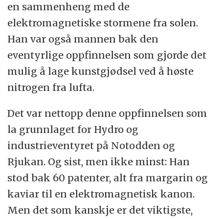
Partiklene bremses i luften. Kollisjonen
en sammenheng med de
problemet med kunstgjødsel. Kanonen
overfører så mye energi til de ladete
elektromagnetiske stormene fra solen.
kortsluttet, og det oppstod en elektrisk
partiklene i ionosfæren at de lyses opp.
Han var også mannen bak den
flammeskive på over tusen grader.
eventyrlige oppfinnelsen som gjorde det
Nordlysteorien til Birkeland ble først mulig å
I den elektriske lysbuen ble
mulig å lage kunstgjødsel ved å høste
bevise med satellittmålinger 60 år senere.
trippelbindingene i nitrogenmolekylene
nitrogen fra lufta.
brutt. Da ble det dannet nitrogenoksid, som
Birkelands nordlysteorier ble gjennom femti
Det var nettopp denne oppfinnelsen som
er en viktig del av salpeter. Det ble derfor
år nærmest latterliggjort i Royal Society (det
la grunnlaget for Hydro og
mulig å bruke denne teknologien til å
engelske vitenskapsakademiet). De mente
industrieventyret på Notodden og
fremstille kunstgjødsel.
Birkeland blandet feil og fakta.
Rjukan. Og sist, men ikke minst: Han
Industrigründeren Sam Eyde ble tent på
I dag viser romforskningen at Birkeland var
stod bak 60 patenter, alt fra margarin og
ideen. Oppfinnelsen la grunnlaget for
meget fremsynt.
kaviar til en elektromagnetisk kanon.
Hydros industrieventyr på Notodden og
Men det som kanskje er det viktigste,