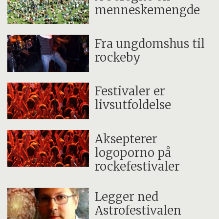
menneskemengde
Fra ungdomshus til
rockeby
Festivaler er
livsutfoldelse
Aksepterer
logoporno på
rockefestivaler
Legger ned
Astrofestivalen