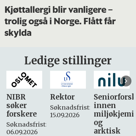
Kjøttallergi blir vanligere –
trolig også i Norge. Flått får
skylda
Ledige stillinger
Rektor
Seniorforsker
Forskning.
innen
søker
Søknadsfrist:
miljøkjemi
nyhetsjour
15.09.2026
og
– fast
:
arktisk
Søknadsfrist: