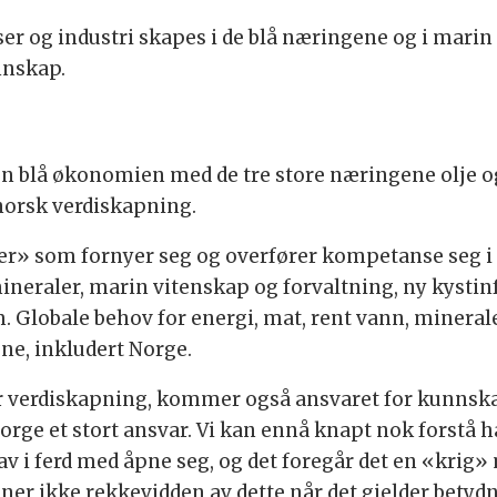
r og industri skapes i de blå næringene og i marin 
nnskap.
en blå økonomien med de tre store næringene olje og
 norsk verdiskapning.
ter» som fornyer seg og overfører kompetanse seg 
ineraler, marin vitenskap og forvaltning, ny kystin
. Globale behov for energi, mat, rent vann, mineral
e, inkludert Norge.
or verdiskapning, kommer også ansvaret for kunnska
e et stort ansvar. Vi kan ennå knapt nok forstå hav
av i ferd med åpne seg, og det foregår det en «krig
er ikke rekkevidden av dette når det gjelder betydn