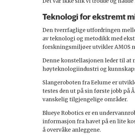
Det var ikke slik vi trodde og hadde 
Teknologi for ekstremt mi
Den tverrfaglige utfordringen mell
av teknologi og metodikk med eks
forskningsmiljøer utvikler AMOS n
Denne konstellasjonen leder til at
høyteknologiindustri og kunnskapsmi
Slangeroboten fra Eelume er utvikle
testes den ut på sin første jobb på 
vanskelig tilgjengelige områder.
Blueye Robotics er en undervannrob
informasjon fra havet på en lite k
å overvåke anleggene.