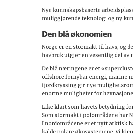
Nye kunnskapsbaserte arbeidsplasse
muliggjørende teknologi og ny ku
Den blå økonomien
Norge er en stormakt til havs, og d
havbruk utgjør en vesentlig del av
De blå næringene er et «superclus
offshore fornybar energi, marine m
fjordkryssing gir nye mulighetsrom
enorme muligheter for havnasjonen
Like klart som havets betydning f
Som stormakt i polområdene har Norg
I nordområdene er et nytt arktisk h
kalde polare økosystemene. Vi kjenn