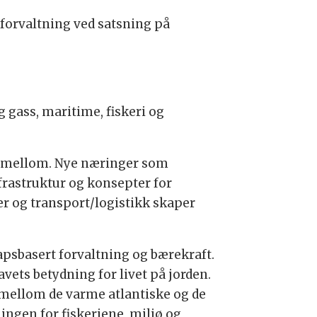
forvaltning ved satsning på
 gass, maritime, fiskeri og
i mellom. Nye næringer som
frastruktur og konsepter for
er og transport/logistikk skaper
psbasert forvaltning og bærekraft.
ets betydning for livet på jorden.
» mellom de varme atlantiske og de
ingen for fiskeriene, miljø og