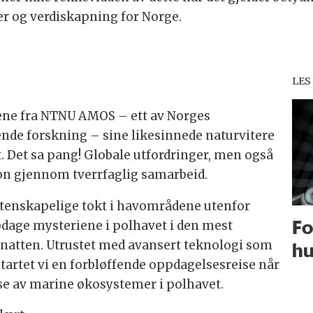
er og verdiskapning for Norge.
.
LES
ene fra NTNU AMOS – ett av Norges
nde forskning – sine likesinnede naturvitere
. Det sa pang! Globale utfordringer, men også
on gjennom tverrfaglig samarbeid.
itenskapelige tokt i havområdene utenfor
Fo
pdage mysteriene i polhavet i den mest
arnatten. Utrustet med avansert teknologi som
hu
artet vi en forbløffende oppdagelsesreise når
se av marine økosystemer i polhavet.