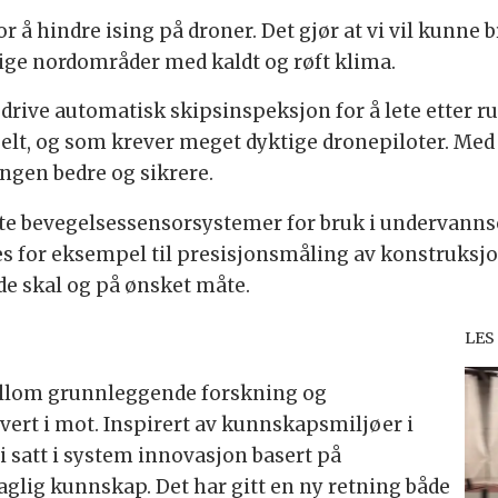
r å hindre ising på droner. Det gjør at vi vil kunne 
lige nordområder med kaldt og røft klima.
drive automatisk skipsinspeksjon for å lete etter ru
t, og som krever meget dyktige dronepiloter. Med d
ngen bedre og sikrere.
te bevegelsessensorsystemer for bruk i undervanns
es for eksempel til presisjonsmåling av konstruks
de skal og på ønsket måte.
LES
ellom grunnleggende forskning og
vert i mot. Inspirert av kunnskapsmiljøer i
vi satt i system innovasjon basert på
faglig kunnskap. Det har gitt en ny retning både