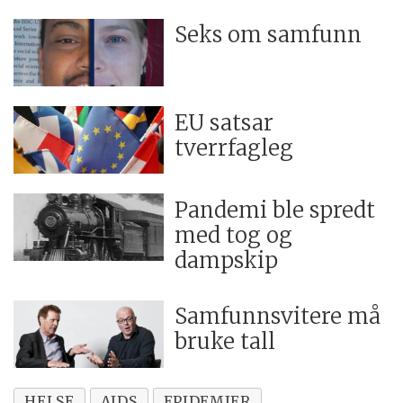
Seks om samfunn
EU satsar
tverrfagleg
Pandemi ble spredt
med tog og
dampskip
Samfunnsvitere må
bruke tall
HELSE
AIDS
EPIDEMIER