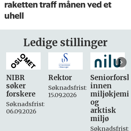
raketten traff månen ved et
uhell
Ledige stillinger
Rektor
Seniorforsker
Forskning.
innen
søker
Søknadsfrist:
miljøkjemi
nyhetsjour
15.09.2026
og
– fast
:
arktisk
Søknadsfrist:
miljø
16. august.
Søknadsfrist: