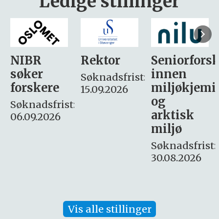
Ledige stillinger
Rektor
Seniorforsker
Forskning.
innen
søker
Søknadsfrist:
miljøkjemi
nyhetsjour
15.09.2026
og
– fast
:
arktisk
Søknadsfrist:
miljø
16. august.
Søknadsfrist:
30.08.2026
Vis alle stillinger