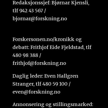
Redaksjonssjef: Bjørnar Kjensli,
tlf 942 43 567 /
bjornar@forskning.no
Forskersonen.no/kronikk og
debatt: Frithjof Eide Fjeldstad, tlf
480 98 388 /
frithjof@forskning.no
Daglig leder: Even Hallgren
Stranger, tlf 480 59 100 /
even@forskning.no
Annonsering og stillingsmarked: