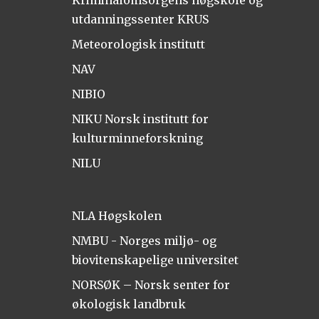
Kriminalomsorgens høgskole og
utdanningssenter KRUS
Meteorologisk institutt
NAV
NIBIO
NIKU Norsk institutt for
kulturminneforskning
NILU
NLA Høgskolen
NMBU - Norges miljø- og
biovitenskapelige universitet
NORSØK – Norsk senter for
økologisk landbruk