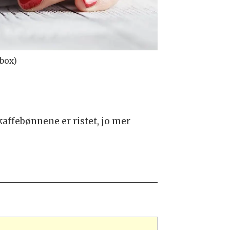
rbox)
affebønnene er ristet, jo mer