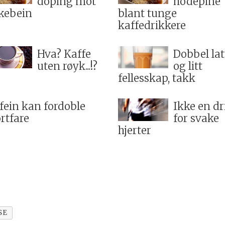
doping mot
hodepine
kebein
blant tunge
kaffedrikkere
Hva? Kaffe
Dobbel lat
uten røyk...!?
og litt
fellesskap, takk
fein kan fordoble
Ikke en dr
rtfare
for svake
hjerter
SE