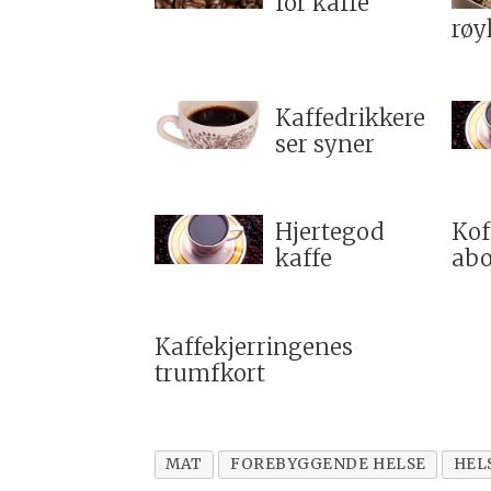
for kaffe
røy
Kaffedrikkere
ser syner
Hjertegod
Kof
kaffe
abo
Kaffekjerringenes
trumfkort
MAT
FOREBYGGENDE HELSE
HEL