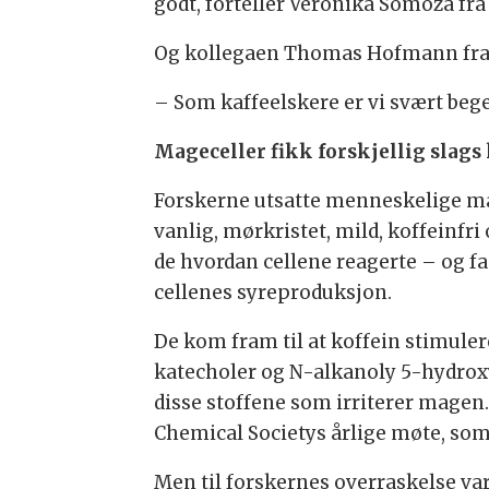
godt, forteller Veronika Somoza fra
Og kollegaen Thomas Hofmann fra d
– Som kaffeelskere er vi svært begei
Mageceller fikk forskjellig slags 
Forskerne utsatte menneskelige mag
vanlig, mørkristet, mild, koffeinfr
de hvordan cellene reagerte – og fa
cellenes syreproduksjon.
De kom fram til at koffein stimul
katecholer og N-alkanoly 5-hydrox
disse stoffene som irriterer magen
Chemical Societys årlige møte, som f
Men til forskernes overraskelse var 