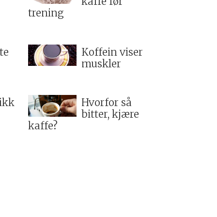
kaffe før
trening
te
Koffein viser
muskler
ikk
Hvorfor så
bitter, kjære
kaffe?