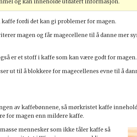
ammel og kan inneholde utdatert informasjon.
affe fordi det kan gi problemer for magen.
rriterer magen og får magecellene til å danne mer sy
også er et stoff i kaffe som kan være godt for magen.
r ut til å blokkere for magecellenes evne til å dann
en av kaffebønnene, så mørkristet kaffe inneholder 
re for magen enn mildere kaffe.
 masse mennesker som ikke tåler kaffe så