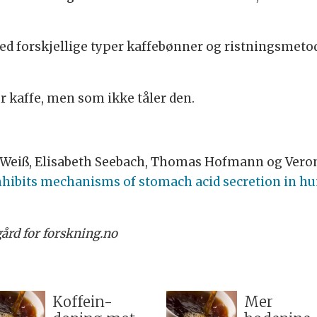
d forskjellige typer kaffebønner og ristningsmetod
r kaffe, men som ikke tåler den.
 Weiß, Elisabeth Seebach, Thomas Hofmann og Ver
nhibits mechanisms of stomach acid secretion in hum
ård for forskning.no
Koffein-
Mer