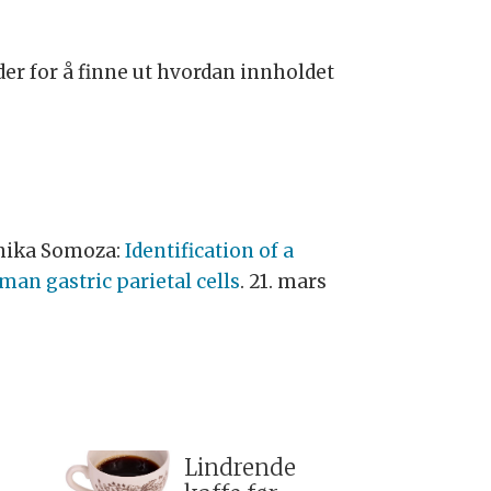
er for å finne ut hvordan innholdet
onika Somoza:
Identification of a
an gastric parietal cells
. 21. mars
Lindrende