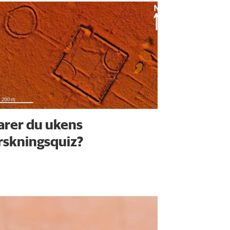
arer du ukens
rskningsquiz?