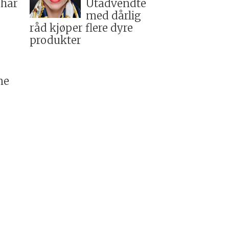
 har
Utadvendte
med dårlig
råd kjøper flere dyre
produkter
ne