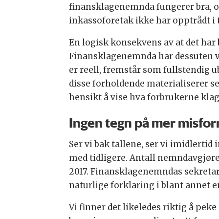
finansklagenemnda fungerer bra, og 
inkassoforetak ikke har opptrådt 
En logisk konsekvens av at det har 
Finansklagenemnda har dessuten va
er reell, fremstår som fullstendig 
disse forholdende materialiserer s
hensikt å vise hva forbrukerne klag
Ingen tegn på mer misfo
Ser vi bak tallene, ser vi imidlert
med tidligere. Antall nemndavgjørel
2017. Finansklagenemndas sekretaria
naturlige forklaring i blant annet
Vi finner det likeledes riktig å pek