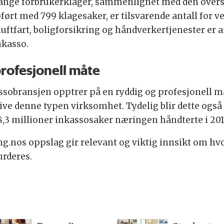
mange forbrukerklager, sammenlignet med den overskr
ført med 799 klagesaker, er tilsvarende antall for 
uftfart, boligforsikring og håndverkertjenester er a
inkasso.
profesjonell måte
assobransjen opptrer på en ryddig og profesjonell m
drive denne typen virksomhet. Tydelig blir dette ogs
 8,3 millioner inkassosaker næringen håndterte i 201
ng.nos oppslag gir relevant og viktig innsikt om hv
vurderes.