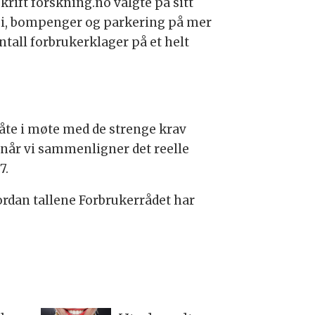
ift forskning.no valgte på sitt
vei, bompenger og parkering på mer
ntall forbrukerklager på et helt
åte i møte med de strenge krav
å når vi sammenligner det reelle
7.
ordan tallene Forbrukerrådet har