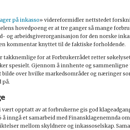
lager på inkasso
» videreformidler nettstedet forskni
ikkelens hovedpoeng er at tre ganger så mange forbr
 og arbeidsgiverorganisasjon for den norske inkas
en kommentar knyttet til de faktiske forholdende.
i er takknemlige for at Forbrukerrådet retter søkelys
aker spesielt. Gjennom å innhente og sammenligne t
 bilde over hvilke markedsområder og næringer som 
 på.
ge
 vært opptatt av at forbrukerne gis god klageadga
2016 å inngå et samarbeid med Finansklagenemnda 
liktelser mellom skyldnere og inkassoselskap. Sam