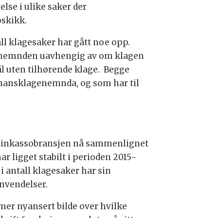
lse i ulike saker der
oskikk.
all klagesaker har gått noe opp.
l nemnden uavhengig av om klagen
ål uten tilhørende klage. Begge
Finansklagenemnda, og som har til
med inkassobransjen nå sammenlignet
r ligget stabilt i perioden 2015-
i antall klagesaker har sin
envendelser.
 mer nyansert bilde over hvilke