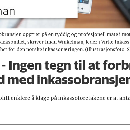
sobransjen opptrer på en ryddig og profesjonell måte i mø
n virksomhet, skriver Iman Winkelman, leder i Virke Inkass
t for den norske inkassonæringen. (Illustrasjonsfoto: S
- Ingen tegn til at for
d med inkassobransje
blitt enklere å klage på inkassoforetakene er at ant