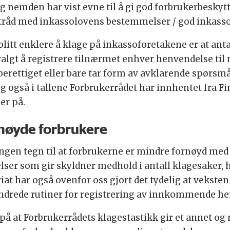
nemden har vist evne til å gi god forbrukerbeskytte
i tråd med inkassolovens bestemmelser / god inkass
blitt enklere å klage på inkassoforetakene er at ant
lgt å registrere tilnærmet enhver henvendelse ti
uberettiget eller bare tar form av avklarende spørsm
eg også i tallene Forbrukerrådet har innhentet fra 
er på.
rnøyde forbrukere
id ingen tegn til at forbrukerne er mindre fornøyd 
ser som gir skyldner medhold i antall klagesaker, ha
t har også ovenfor oss gjort det tydelig at veksten 
 endrede rutiner for registrering av innkommende h
e på at Forbrukerrådets klagestastikk gir et annet og