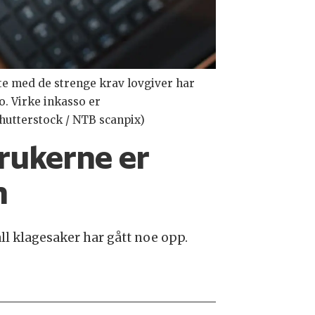
te med de strenge krav lovgiver har
o. Virke inkasso er
hutterstock / NTB scanpix)
brukerne er
n
all klagesaker har gått noe opp.