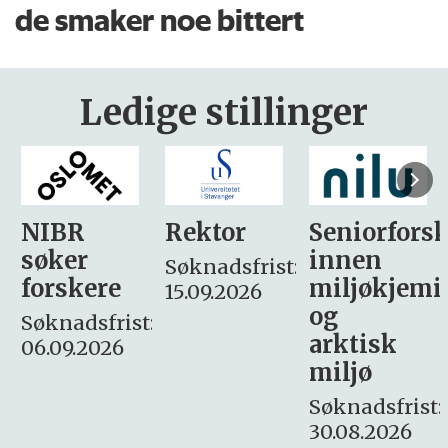
de smaker noe bittert
Ledige stillinger
Rektor
Seniorforsker
Forskning.
innen
søker
Søknadsfrist:
miljøkjemi
nyhetsjour
15.09.2026
og
– fast
:
arktisk
Søknadsfrist:
miljø
16. august.
Søknadsfrist:
30.08.2026