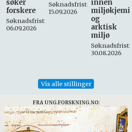
innen
søker
Søknadsfrist:
miljøkjemi
nyhetsjour
15.09.2026
og
– fast
:
arktisk
Søknadsfrist:
miljø
16. august.
Søknadsfrist:
30.08.2026
Vis alle stillinger
FRA UNG.FORSKNING.NO: