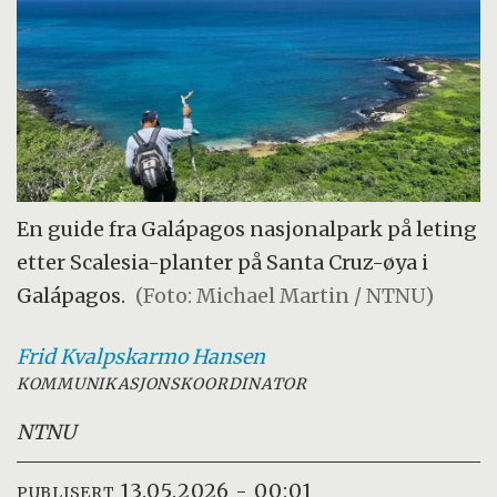
En guide fra Galápagos nasjonalpark på leting
etter Scalesia-planter på Santa Cruz-øya i
Galápagos.
(Foto: Michael Martin / NTNU)
Frid Kvalpskarmo
Hansen
KOMMUNIKASJONSKOORDINATOR
NTNU
13.05.2026 - 00:01
PUBLISERT