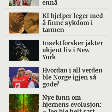
ennå
KI hjelper leger med
å finne sykdom i
tarmen
Insekt­forsker jakter
ukjent liv i New
York
Hvordan i all verden
ble Norge igjen så
gode?
Nye funn om
hjernens evolusjon:
– Jeg ble helt satt