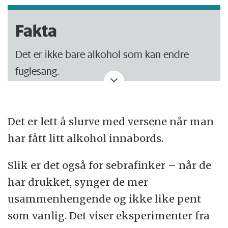
Fakta
Det er ikke bare alkohol som kan endre
fuglesang.
Støy fra byen kan få fuglene til å endre på
frekvensen eller lengden av sangene, slik at
Det er lett å slurve med versene når man
de lettere overdøver bråket.
har fått litt alkohol innabords.
Svarttroster i byen synger for eksempel
Slik er det også for sebrafinker – når de
oftere og med en lysere tone enn
har drukket, synger de mer
artsfrender i skogen.
usammenhengende og ikke like pent
som vanlig. Det viser eksperimenter fra