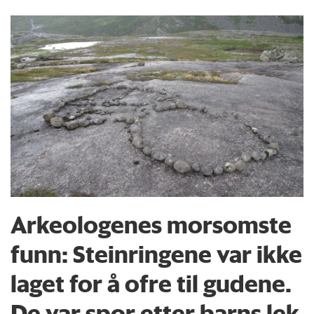
Arkeologenes morsomste
funn: Steinringene var ikke
laget for å ofre til gudene.
De var spor etter barns lek