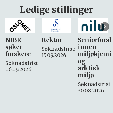
Ledige stillinger
Rektor
Seniorforsker
Forskning.
innen
søker
Søknadsfrist:
miljøkjemi
nyhetsjour
15.09.2026
og
– fast
:
arktisk
Søknadsfrist:
miljø
16. august.
Søknadsfrist:
30.08.2026