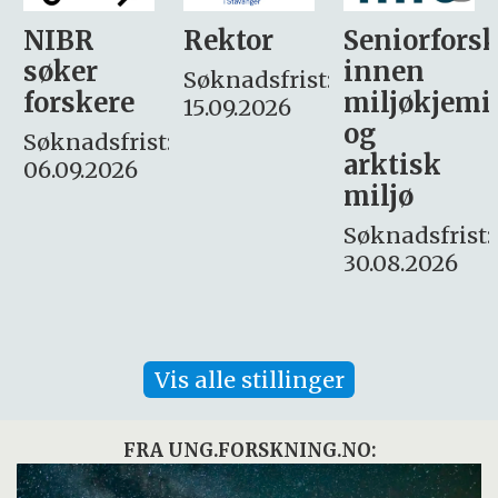
Rektor
Seniorforsker
Forskning.
innen
søker
Søknadsfrist:
miljøkjemi
nyhetsjour
15.09.2026
og
– fast
:
arktisk
Søknadsfrist:
miljø
16. august.
Søknadsfrist:
30.08.2026
Vis alle stillinger
FRA UNG.FORSKNING.NO: