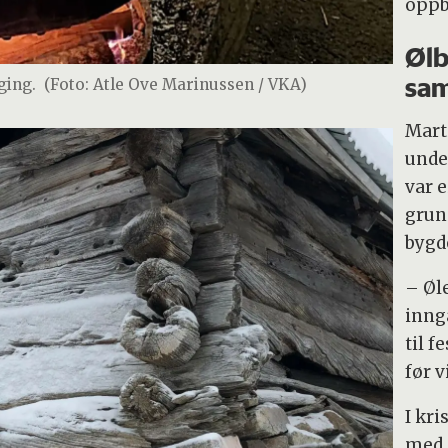
oppb
Ølb
sa
ging.
(Foto: Atle Ove Marinussen / VKA)
Mart
unde
var e
grunn
bygd
– Øl
inng
til f
før v
I kri
med 