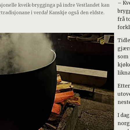
– Kv
sjonelle kveik-brygginga på indre Vestlandet kan
bryg
rtradisjonane i verda! Kanskje også den eldste.
frå t
fork
Tidl
gjær
som f
kjøk
likn
Ette
utove
nest
I dag
norg