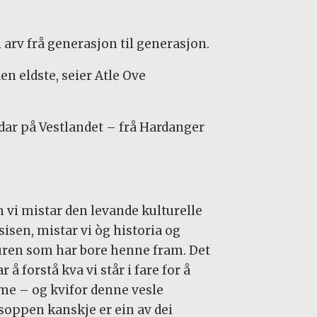
i arv frå generasjon til generasjon.
en eldste, seier Atle Ove
gardar på Vestlandet – frå Hardanger
 vi mistar den levande kulturelle
isen, mistar vi òg historia og
uren som har bore henne fram. Det
r å forstå kva vi står i fare for å
me – og kvifor denne vesle
soppen kanskje er ein av dei