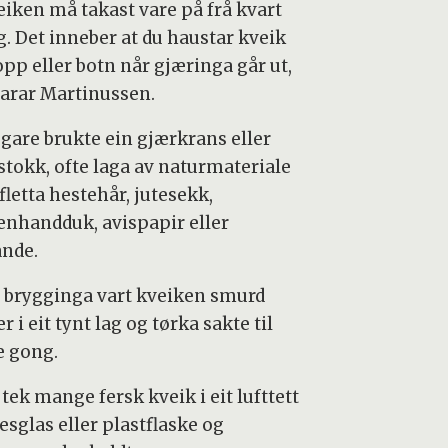
eiken må takast vare på frå kvart
g. Det inneber at du haustar kveik
opp eller botn når gjæringa går ut,
larar Martinussen.
egare brukte ein gjærkrans eller
stokk, ofte laga av naturmateriale
letta hestehår, jutesekk,
enhandduk, avispapir eller
ande.
r brygginga vart kveiken smurd
r i eit tynt lag og tørka sakte til
e gong.
 tek mange fersk kveik i eit lufttett
esglas eller plastflaske og