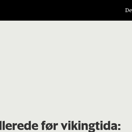
De
­
allerede før vikingtida: