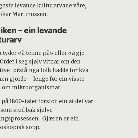
igaste levande kulturarvane våre,
ikar Martinussen.
iken – ein levande
turarv
k tyder «å tenne på» eller «å gje
 Ordet i seg sjølv vitnar om den
tive forståinga folk hadde for kva
ken gjorde – lenge før ein visste
 om mikroorganismar.
 på 1800-talet forstod ein at det var
 som stod bak sjølve
ingsprosessen. Gjæren er ein
oskopisk sopp.