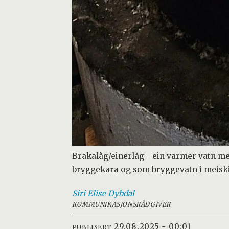
Brakalåg/einerlåg - ein varmer vatn med 
bryggekara og som bryggevatn i meisk
Siri Elise
Dybdal
KOMMUNIKASJONSRÅDGIVER
29.08.2025 - 00:01
PUBLISERT