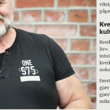
vikt
påpe
Kve
kul
Kvei
liv».
intui
kvei
noko
Først
gjær
gjær
mikr