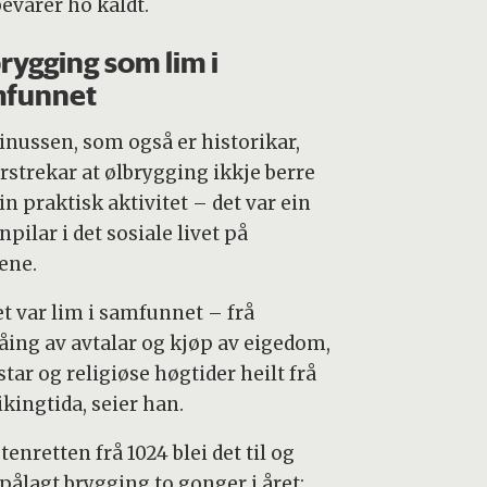
evarer ho kaldt.
rygging som lim i
mfunnet
inussen, som også er historikar,
rstrekar at ølbrygging ikkje berre
in praktisk aktivitet – det var ein
pilar i det sosiale livet på
ene.
et var lim i samfunnet – frå
åing av avtalar og kjøp av eigedom,
estar og religiøse høgtider heilt frå
ikingtida, seier han.
stenretten frå 1024 blei det til og
pålagt brygging to gonger i året: