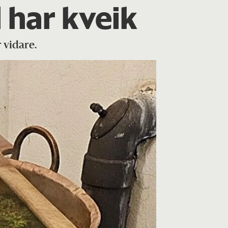
 har kveik
r vidare.