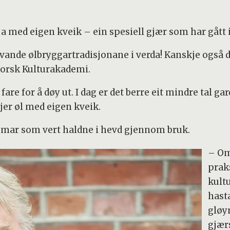
ja med eigen kveik – ein spesiell gjær som har gått 
evande ølbryggartradisjonane i verda! Kanskje også d
norsk Kulturakademi.
 fare for å døy ut. I dag er det berre eit mindre tal 
jer øl med eigen kveik.
mar som vert haldne i hevd gjennom bruk.
– Om
praks
kult
hasta
gløy
gjær