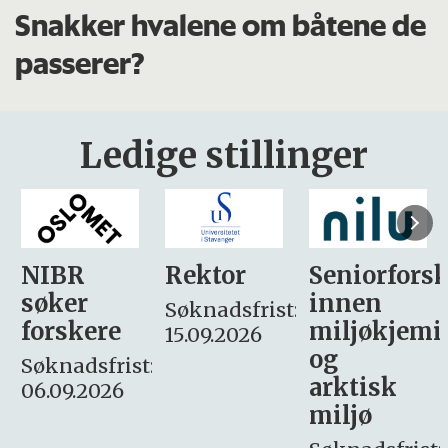
Snakker hvalene om båtene de
passerer?
Ledige stillinger
Rektor
Seniorforsker
Forskning.
innen
søker
Søknadsfrist:
miljøkjemi
nyhetsjour
15.09.2026
og
– fast
:
arktisk
Søknadsfrist:
miljø
16. august.