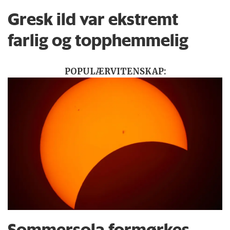
Gresk ild var ekstremt
farlig og topphemmelig
POPULÆRVITENSKAP:
Sommersola formørkes