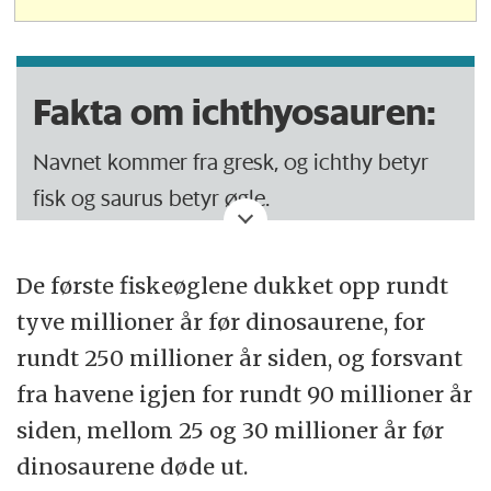
Fakta om ichthyosauren:
Navnet kommer fra gresk, og ichthy betyr
fisk og saurus betyr øgle.
Det første fullstendige fiskeøglefossilet ble
De første fiskeøglene dukket opp rundt
funnet i 1812 av engelske Mary Anning.
tyve millioner år før dinosaurene, for
Forskere tror fiskeøgla utviklet seg fra
rundt 250 millioner år siden, og forsvant
reptiler som levde på land, og at den døde
fra havene igjen for rundt 90 millioner år
ut før dinosaurene forsvant.
siden, mellom 25 og 30 millioner år før
dinosaurene døde ut.
Fiskeøgla fødte levende unger og spiste fisk