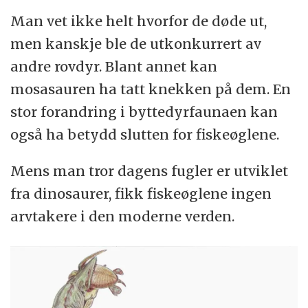
og blekksprut.
Man vet ikke helt hvorfor de døde ut,
men kanskje ble de utkonkurrert av
Over de mer enn 100 millioner årene den
andre rovdyr. Blant annet kan
eksisterte utviklet ichthyosauren seg fra å en
mosasauren ha tatt knekken på dem. En
øgle med luffer til en strømlinjeformet,
stor forandring i byttedyrfaunaen kan
delfinlignende svømmeekspert.
også ha betydd slutten for fiskeøglene.
Kilde
:
Wikipedia.com
Mens man tror dagens fugler er utviklet
fra dinosaurer, fikk fiskeøglene ingen
arvtakere i den moderne verden.