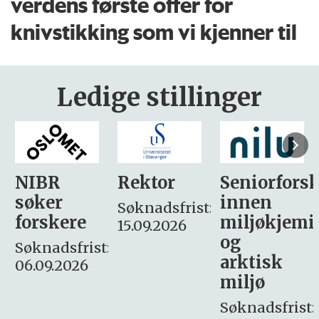
verdens første offer for
knivstikking som vi kjenner til
Ledige stillinger
Rektor
Seniorforsker
Forskning.
innen
søker
Søknadsfrist:
miljøkjemi
nyhetsjour
15.09.2026
og
– fast
:
arktisk
Søknadsfrist:
miljø
16. august.
Søknadsfrist: