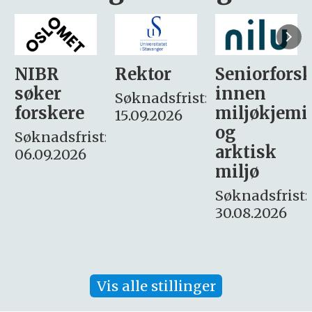
Rektor
Seniorforsker
Forskning.
innen
søker
Søknadsfrist:
miljøkjemi
nyhetsjour
15.09.2026
og
– fast
:
arktisk
Søknadsfrist:
miljø
16. august.
Søknadsfrist:
30.08.2026
Vis alle stillinger