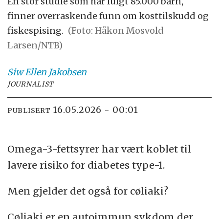
En stor studie som har fulgt 85.000 barn,
finner overraskende funn om kosttilskudd og
fiskespising.
(Foto: Håkon Mosvold
Larsen/NTB)
Siw Ellen
Jakobsen
JOURNALIST
16.05.2026 - 00:01
PUBLISERT
Omega-3-fettsyrer har vært koblet til
lavere risiko for diabetes type-1.
Men gjelder det også for cøliaki?
Cøliaki er en autoimmun sykdom der