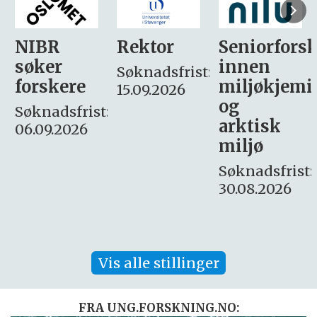
Rektor
Seniorforsker
Forskning.
innen
søker
Søknadsfrist:
miljøkjemi
nyhetsjour
15.09.2026
og
– fast
:
arktisk
Søknadsfrist:
miljø
16. august.
Søknadsfrist:
30.08.2026
Vis alle stillinger
FRA UNG.FORSKNING.NO: