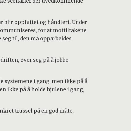
 ulike scenarier der uvedkommende
er blir oppfattet og håndtert. Under
ommuniseres, for at mottiltakene
se seg til, den må opparbeides
riften, øver seg på å jobbe
lde systemene i gang, men ikke på å
n ikke på å holde hjulene i gang,
nkret trussel på en god måte,