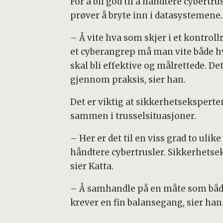
For å bli god til å håndtere cybert
prøver å bryte inn i datasystemene.
– Å vite hva som skjer i et kontroll
et cyberangrep må man vite både 
skal bli effektive og målrettede. De
gjennom praksis, sier han.
Det er viktig at sikkerhetseksperte
sammen i trusselsituasjoner.
– Her er det til en viss grad to ul
håndtere cybertrusler. Sikkerhetsek
sier Katta.
– Å samhandle på en måte som både t
krever en fin balansegang, sier han