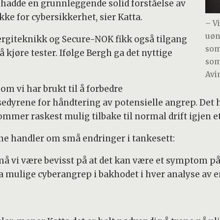
e hadde en grunnleggende solid forståelse av
ke for cybersikkerhet, sier Katta.
– V
uøn
nergiteknikk og Secure-NOK fikk også tilgang
som
 kjøre tester. Ifølge Bergh ga det nyttige
som
Avi
om vi har brukt til å forbedre
dyrene for håndtering av potensielle angrep. Det h
mmer raskest mulig tilbake til normal drift igjen et
rne handler om små endringer i tankesett:
, må vi være bevisst på at det kan være et symptom 
ha mulige cyberangrep i bakhodet i hver analyse av 