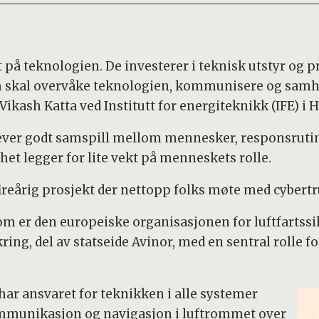
t på teknologien. De investerer i teknisk utstyr o
 skal overvåke teknologien, kommunisere og samh
ikash Katta ved Institutt for energiteknikk (IFE) i 
ver godt samspill mellom mennesker, responsrutiner
et legger for lite vekt på menneskets rolle.
fireårig prosjekt der nettopp folks møte med cybertr
som er den europeiske organisasjonen for luftfartss
ing, del av statseide Avinor, med en sentral rolle f
 har ansvaret for teknikken i alle systemer
kommunikasjon og navigasjon i luftrommet over