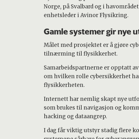
Norge, på Svalbard og i havområdet
enhetsleder i Avinor Flysikring.
Gamle systemer gir nye u
Målet med prosjektet er å gjøre cybe
tilnærming til flysikkerhet.
Samarbeidspartnerne er opptatt av
om hvilken rolle cybersikkerhet har 
flysikkerheten.
Internett har nemlig skapt nye utf
som brukes til navigasjon og kommuni
hacking og dataangrep.
I dag får viktig utstyr stadig flere
systemene sårbare for cyberangrep