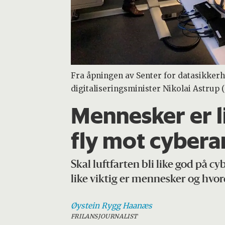
Fra åpningen av Senter for datasikkerhe
digitaliseringsminister Nikolai Astrup (
Mennesker er li
fly mot cyber
Skal luftfarten bli like god på c
like viktig er mennesker og hvo
Øystein Rygg
Haanæs
FRILANSJOURNALIST