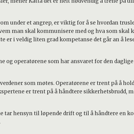
rusler, mener Katta det er helt nødvendig å trene på
rom under et angrep, er viktig for å se hvordan trusl
hvem man skal kommunisere med og hva som skal k
tte er i veldig liten grad kompetanse det går an å le
ne og operatørene som har ansvaret for den daglige d
ike verdener som møtes. Operatørene er trent på å ho
spertene er trent på å håndtere sikkerhetsbrudd, me
ar hensyn til løpende drift og til å håndtere en ko
.