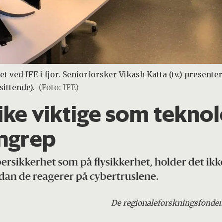
t ved IFE i fjor. Seniorforsker Vikash Katta (tv.) present
sittende).
(Foto: IFE)
ke viktige som teknolo
angrep
ybersikkerhet som på flysikkerhet, holder det ikk
rdan de reagerer på cybertruslene.
De regionale
forskningsfonde