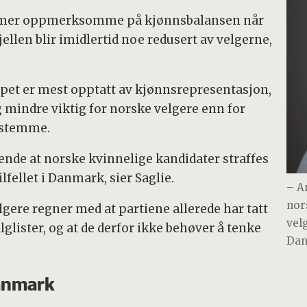
 er mer oppmerksomme på kjønnsbalansen når
ellen blir imidlertid noe redusert av velgerne,
ippet er mest opptatt av kjønnsrepresentasjon,
mindre viktig for norske velgere enn for
nstemme.
nde at norske kvinnelige kandidater straffes
lfellet i Danmark, sier Saglie.
– A
nor
lgere regner med at partiene allerede har tatt
velg
glister, og at de derfor ikke behøver å tenke
Dan
Danmark