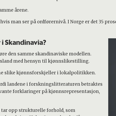
 samme årene.
vis man ser på ordførernivå. I Norge er det 35 pros
i Skandinavia?
høre den samme skandinaviske modellen.
land med hensyn til kjønnslikestilling.
ne slike kjønnsforskjeller i lokalpolitikken.
rdi landene i forskningslitteraturen betraktes
evante forklaringer på kjønnsrepresentasjon,
 tar opp strukturelle forhold, som