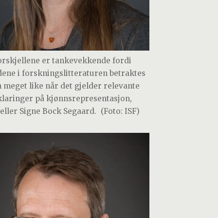
orskjellene er tankevekkende fordi
dene i forskningslitteraturen betraktes
 meget like når det gjelder relevante
klaringer på kjønnsrepresentasjon,
teller Signe Bock Segaard.
(Foto: ISF)