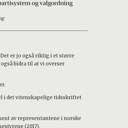
 partisystem og valgordning
ng
t er jo også riktig i et større
så bidra til at vi overser
er.
 i det vitenskapelige tidsskriftet
rosent av representantene i norske
estyrene (2017).