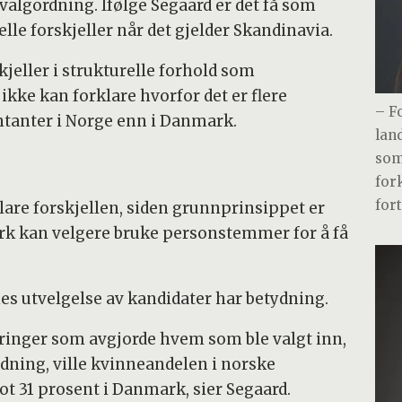
lgordning. Ifølge Segaard er det få som
le forskjeller når det gjelder Skandinavia.
jeller i strukturelle forhold som
ke kan forklare hvorfor det er flere
– F
anter i Norge enn i Danmark.
lan
som
for
for
lare forskjellen, siden grunnprinsippet er
rk kan velgere bruke personstemmer for å få
es utvelgelse av kandidater har betydning.
eringer som avgjorde hvem som ble valgt inn,
ning, ville kvinneandelen i norske
 31 prosent i Danmark, sier Segaard.