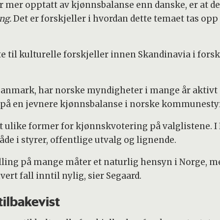
er mer opptatt av kjønnsbalanse enn danske, er at d
ing.
Det er forskjeller i hvordan dette temaet tas opp
te til kulturelle forskjeller innen Skandinavia i for
 Danmark, har norske myndigheter i mange år aktivt 
 på en jevnere kjønnsbalanse i norske kommunestyr
ørt ulike former for kjønnskvotering på valglistene. I
de i styrer, offentlige utvalg og lignende.
illing på mange måter et naturlig hensyn i Norge,
ert fall inntil nylig, sier Segaard.
tilbakevist