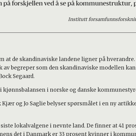
en på forskjellen ved å se på kommunestruktur,
Institutt for
samfunnsforskni
m at de skandinaviske landene ligner på hverandre. De
k av begreper som den skandinaviske modellen kan og
 Bock Segaard.
l i kjønnsbalansen i norske og danske kommunestyr
Kjær og Jo Saglie belyser spørsmålet i en ny artikkel
 siste lokalvalgene i nevnte land. De finner at 41 p
mens det i Danmark er 33 prosent kvinner i kommun