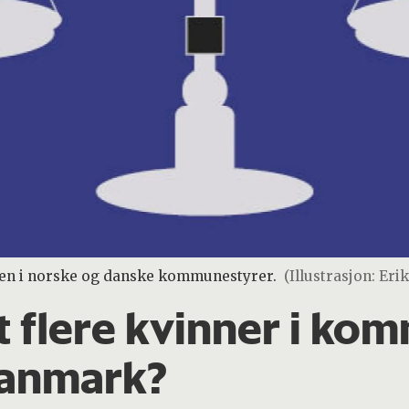
nsen i norske og danske kommunestyrer.
(Illustrasjon: Er
t flere kvinner i kom
Danmark?