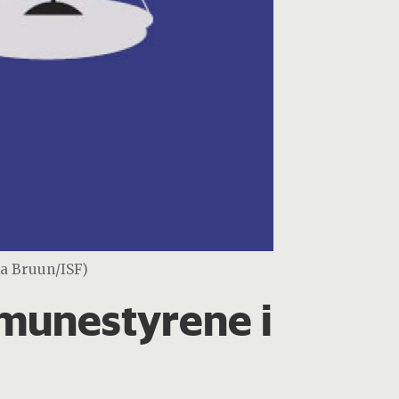
ika Bruun/ISF)
mune­styrene i