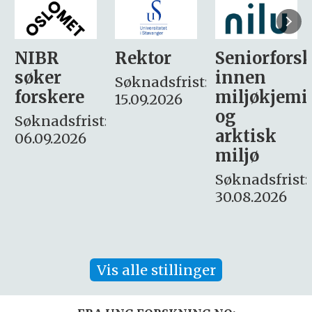
Rektor
Seniorforsker
Forskning.
innen
søker
Søknadsfrist:
miljøkjemi
nyhetsjour
15.09.2026
og
– fast
:
arktisk
Søknadsfrist:
miljø
16. august.
Søknadsfrist:
30.08.2026
Vis alle stillinger