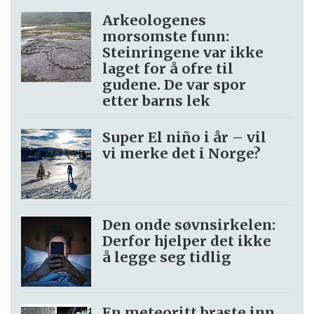
Arkeologenes
morsomste funn:
Steinringene var ikke
laget for å ofre til
gudene. De var spor
etter barns lek
Super El niño i år – vil
vi merke det i Norge?
Den onde søvnsirkelen:
Derfor hjelper det ikke
å legge seg tidlig
En meteoritt braste inn