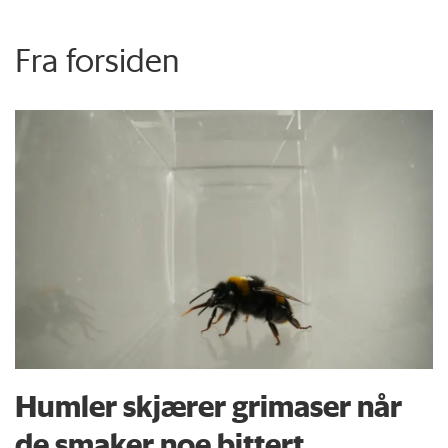
Fra forsiden
Humler skjærer grimaser når
de smaker noe bittert