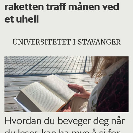
raketten traff månen ved
et uhell
UNIVERSITETET I STAVANGER
Hvordan du beveger deg når
du leser, kan ha mye å si for