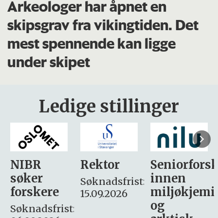
Arkeologer har åpnet en
skipsgrav fra vikingtiden. Det
mest spennende kan ligge
under skipet
Ledige stillinger
Rektor
Seniorforsker
Forskning.
innen
søker
Søknadsfrist:
miljøkjemi
nyhetsjour
15.09.2026
og
– fast
: