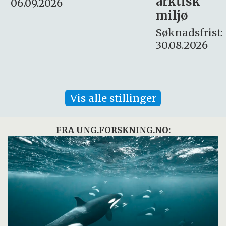
arktisk
Søknadsfrist:
miljø
16. august.
Søknadsfrist:
30.08.2026
Vis alle stillinger
FRA UNG.FORSKNING.NO: