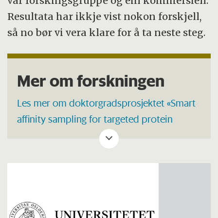
vår forskingsgruppe og ein kommersiell.
Resultata har ikkje vist nokon forskjell,
så no bør vi vera klare for å ta neste steg.
Mer om forskningen
Les mer om doktorgradsprosjektet «Smart
affinity sampling for targeted protein
analysis: advancing from concept towards
application» på UiO sine sider her.
Mrsa sitt arbeid byggjer på
forsking utført
av veiledaren hans, professor Leon
Reubsaet, saman med professor Trine