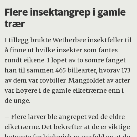
Flere insektangrep i gamle
trær
I tillegg brukte Wetherbee insektfeller til
å finne ut hvilke insekter som fantes
rundt eikene. I løpet av to somre fanget
han til sammen 465 billearter, hvorav 173
av dem var rovbiller. Mangfoldet av arter
var høyere i de gamle eiketrærne enn i
de unge.
– Flere larver ble angrepet ved de eldre
eiketrærne. Det bekrefter at de er viktige
hotspots for biologisk mangfold og at de