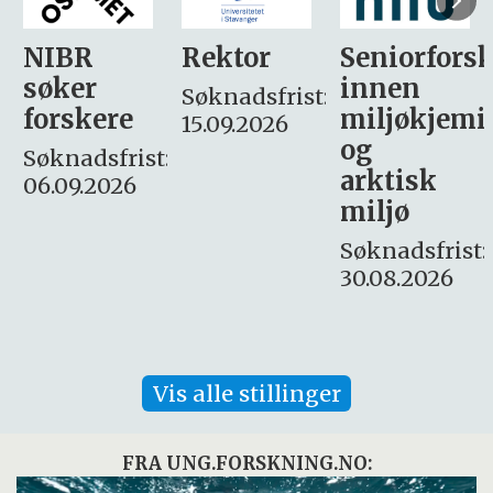
Rektor
Seniorforsker
Forskning.
innen
søker
Søknadsfrist:
miljøkjemi
nyhetsjour
15.09.2026
og
– fast
:
arktisk
Søknadsfrist:
miljø
16. august.
Søknadsfrist:
30.08.2026
Vis alle stillinger
FRA UNG.FORSKNING.NO: