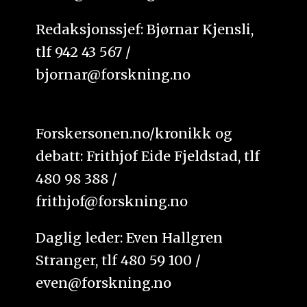
Redaksjonssjef: Bjørnar Kjensli,
tlf 942 43 567 /
bjornar@forskning.no
Forskersonen.no/kronikk og
debatt: Frithjof Eide Fjeldstad, tlf
480 98 388 /
frithjof@forskning.no
Daglig leder: Even Hallgren
Stranger, tlf 480 59 100 /
even@forskning.no