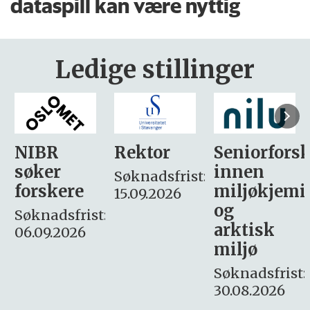
dataspill kan være nyttig
Ledige stillinger
Rektor
Seniorforsker
Forskning.
innen
søker
Søknadsfrist:
miljøkjemi
nyhetsjour
15.09.2026
og
– fast
:
arktisk
Søknadsfrist:
miljø
16. august.
Søknadsfrist:
30.08.2026